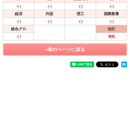
-(-)
-(-)
-(-)
-(-)
経済
外語
理工
国際教養
-(-)
-(-)
-(-)
-(-)
総合グロ
合計
-(-)
9(9)
«前のページに戻る