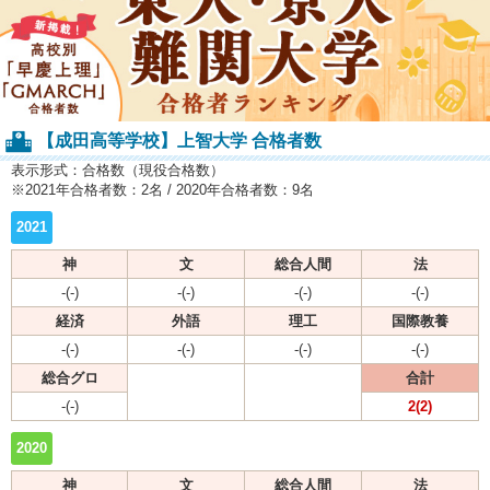
【成田高等学校】上智大学 合格者数
表示形式：合格数（現役合格数）
※2021年合格者数：2名 / 2020年合格者数：9名
2021
神
文
総合人間
法
-(-)
-(-)
-(-)
-(-)
経済
外語
理工
国際教養
-(-)
-(-)
-(-)
-(-)
総合グロ
合計
-(-)
2(2)
2020
神
文
総合人間
法