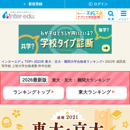
新規登録
ログイン
イ
検 索
メニュー
ン
閉
検索
タ
じ
ー
る
エ
デ
ュ・
ド
インターエデュ TOP
2021年 東大・京大・難関大学合格者ランキング
2021年 成田高
等学校 上智大学合格者数 昨年比較
ッ
ト
コ
2026最新版
東大・京大・ 難関大ランキング
ム
ランキングトップ
東大ランキング