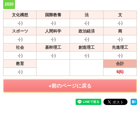
2020
文化構想
国際教養
法
文
-(-)
-(-)
-(-)
-(-)
スポーツ
人間科学
政治経済
商
-(-)
-(-)
-(-)
-(-)
社会
基幹理工
創造理工
先進理工
-(-)
-(-)
-(-)
-(-)
教育
合計
-(-)
6(6)
«前のページに戻る