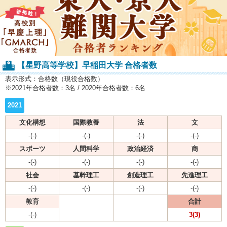
【星野高等学校】早稲田大学 合格者数
表示形式：合格数（現役合格数）
※2021年合格者数：3名 / 2020年合格者数：6名
2021
文化構想
国際教養
法
文
-(-)
-(-)
-(-)
-(-)
スポーツ
人間科学
政治経済
商
-(-)
-(-)
-(-)
-(-)
社会
基幹理工
創造理工
先進理工
-(-)
-(-)
-(-)
-(-)
教育
合計
-(-)
3(3)