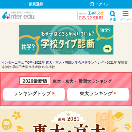
新規登録
ログイン
イ
検 索
メニュー
ン
閉
検索
タ
じ
ー
る
エ
デ
ュ・
ド
インターエデュ TOP
2021年 東大・京大・難関大学合格者ランキング
2021年 星野高
等学校 早稲田大学合格者数 昨年比較
ッ
ト
コ
2026最新版
東大・京大・ 難関大ランキング
ム
ランキングトップ
東大ランキング