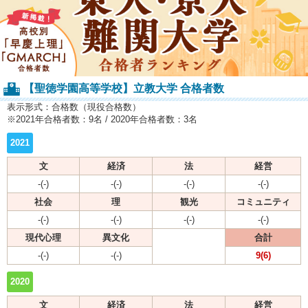
【聖徳学園高等学校】立教大学 合格者数
表示形式：合格数（現役合格数）
※2021年合格者数：9名 / 2020年合格者数：3名
2021
文
経済
法
経営
-(-)
-(-)
-(-)
-(-)
社会
理
観光
コミュニティ
-(-)
-(-)
-(-)
-(-)
現代心理
異文化
合計
-(-)
-(-)
9(6)
2020
文
経済
法
経営