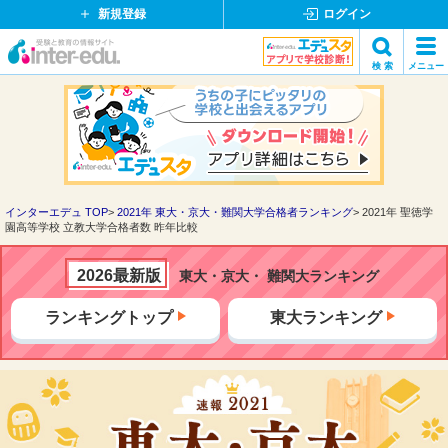
新規登録
ログイン
イ
検 索
メニュー
ン
閉
検索
タ
じ
ー
る
エ
デ
ュ・
ド
インターエデュ TOP
2021年 東大・京大・難関大学合格者ランキング
2021年 聖徳学
園高等学校 立教大学合格者数 昨年比較
ッ
ト
コ
2026最新版
東大・京大・ 難関大ランキング
ム
ランキングトップ
東大ランキング