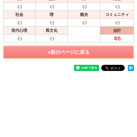
-(-)
-(-)
-(-)
-(-)
社会
理
観光
コミュニティ
-(-)
-(-)
-(-)
-(-)
現代心理
異文化
合計
-(-)
-(-)
3(3)
«前のページに戻る