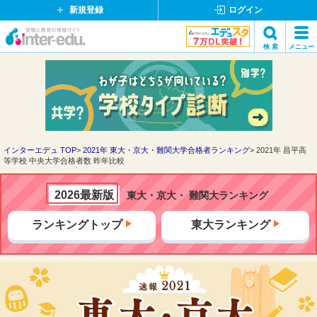
新規登録
ログイン
イ
検 索
メニュー
ン
閉
検索
タ
じ
ー
る
エ
デ
ュ・
ド
インターエデュ TOP
2021年 東大・京大・難関大学合格者ランキング
2021年 昌平高
等学校 中央大学合格者数 昨年比較
ッ
ト
コ
2026最新版
東大・京大・ 難関大ランキング
ム
ランキングトップ
東大ランキング