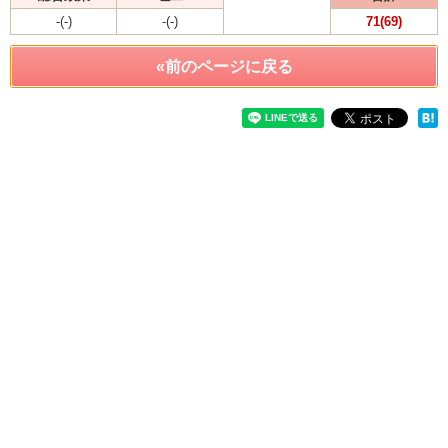
-(-)
-(-)
71(69)
«前のページに戻る