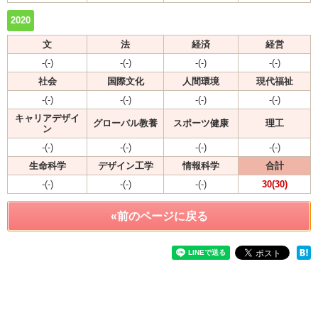
2020
文
法
経済
経営
-(-)
-(-)
-(-)
-(-)
社会
国際文化
人間環境
現代福祉
-(-)
-(-)
-(-)
-(-)
キャリアデザイ
グローバル教養
スポーツ健康
理工
ン
-(-)
-(-)
-(-)
-(-)
生命科学
デザイン工学
情報科学
合計
-(-)
-(-)
-(-)
30(30)
«前のページに戻る