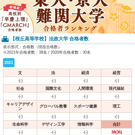
【桜丘高等学校】法政大学 合格者数
表示形式：合格数（現役合格数）
※2021年合格者数：38名 / 2020年合格者数：30名
2021
文
法
経済
経営
-(-)
-(-)
-(-)
-(-)
社会
国際文化
人間環境
現代福祉
-(-)
-(-)
-(-)
-(-)
キャリアデザイ
グローバル教養
スポーツ健康
理工
ン
-(-)
-(-)
-(-)
-(-)
生命科学
デザイン工学
情報科学
合計
-(-)
-(-)
-(-)
38(36)