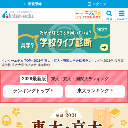
新規登録
ログイン
イ
検 索
メニュー
ン
閉
検索
タ
じ
ー
る
エ
デ
ュ・
ド
インターエデュ TOP
2021年 東大・京大・難関大学合格者ランキング
2021年 桜丘高
等学校 法政大学合格者数 昨年比較
ッ
ト
コ
2026最新版
東大・京大・ 難関大ランキング
ム
ランキングトップ
東大ランキング