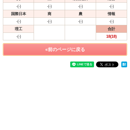
-(-)
-(-)
-(-)
-(-)
国際日本
商
農
情報
-(-)
-(-)
-(-)
-(-)
理工
合計
-(-)
18(18)
«前のページに戻る