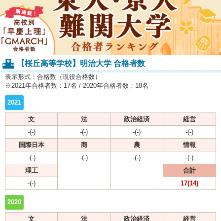
【桜丘高等学校】明治大学 合格者数
表示形式：合格数（現役合格数）
※2021年合格者数：17名 / 2020年合格者数：18名
2021
文
法
政治経済
経営
-(-)
-(-)
-(-)
-(-)
国際日本
商
農
情報
-(-)
-(-)
-(-)
-(-)
理工
合計
-(-)
17(14)
2020
文
法
政治経済
経営