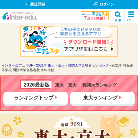
新規登録
ログイン
イ
検 索
メニュー
ン
閉
検索
タ
じ
ー
る
エ
デ
ュ・
ド
インターエデュ TOP
2021年 東大・京大・難関大学合格者ランキング
2021年 桜丘高
等学校 明治大学合格者数 昨年比較
ッ
ト
コ
2026最新版
東大・京大・ 難関大ランキング
ム
ランキングトップ
東大ランキング