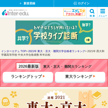
新規登録
ログイン
イ
検 索
メニュー
ン
閉
検索
タ
じ
ー
る
エ
デ
ュ・
ド
インターエデュ TOP
2021年 東大・京大・難関大学合格者ランキング
2021年 西大和
学園高等学校 中央大学合格者数 昨年比較
ッ
ト
コ
2026最新版
東大・京大・ 難関大ランキング
ム
ランキングトップ
東大ランキング