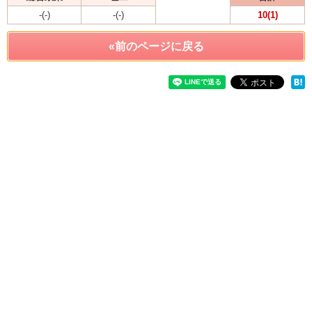
-(-)
-(-)
10(1)
«前のページに戻る