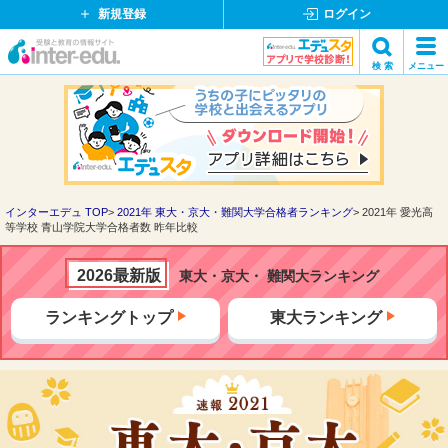
新規登録
ログイン
イ
検 索
メニュー
ン
閉
検索
タ
じ
ー
る
エ
デ
ュ・
ド
インターエデュ TOP
2021年 東大・京大・難関大学合格者ランキング
2021年 愛光高
等学校 青山学院大学合格者数 昨年比較
ッ
ト
コ
2026最新版
東大・京大・ 難関大ランキング
ム
ランキングトップ
東大ランキング