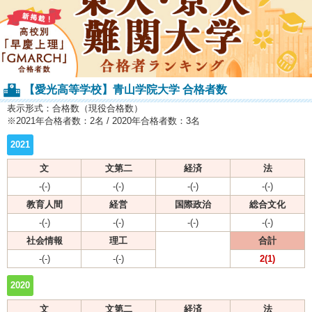
【愛光高等学校】青山学院大学 合格者数
表示形式：合格数（現役合格数）
※2021年合格者数：2名 / 2020年合格者数：3名
2021
文
文第二
経済
法
-(-)
-(-)
-(-)
-(-)
教育人間
経営
国際政治
総合文化
-(-)
-(-)
-(-)
-(-)
社会情報
理工
合計
-(-)
-(-)
2(1)
2020
文
文第二
経済
法