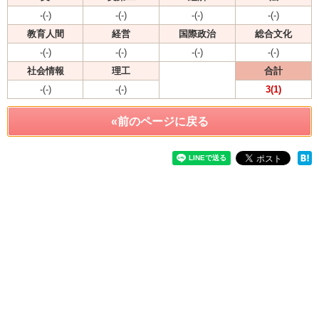
-(-)
-(-)
-(-)
-(-)
教育人間
経営
国際政治
総合文化
-(-)
-(-)
-(-)
-(-)
社会情報
理工
合計
-(-)
-(-)
3(1)
«前のページに戻る