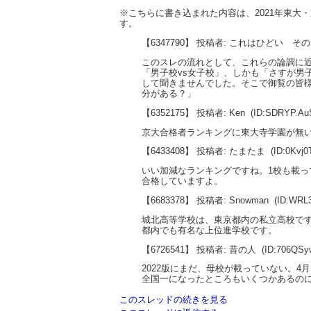
※こちらに書き込まれた内容は、2021年東
す。
【6347790】 投稿者: これはひどい そ
このスレの流れとして、これらの論調に近
「男子校vs女子校」、しかも「さすが男
して聞きませんでした。そこで御覧の皆様
分がある？」
【6352175】 投稿者: Ken
(ID:SDRYP.A
京大合格者ランキングに東大寺学園が無
【6433408】 投稿者: たまたま
(ID:0Kvj
いい加減なランキングですね。1校も載っ
合格していますよ。
【6683378】 投稿者: Snowman
(ID:WRL
城北高等学校は、東京都内の私立高校で
都内でも有名な上位進学校です。
【6726541】 投稿者: 昔の人
(ID:706QSy
2022版にまだ、母校が載っていない。4
全国一になったところもいくつかあるの
このスレッドの続きを見る