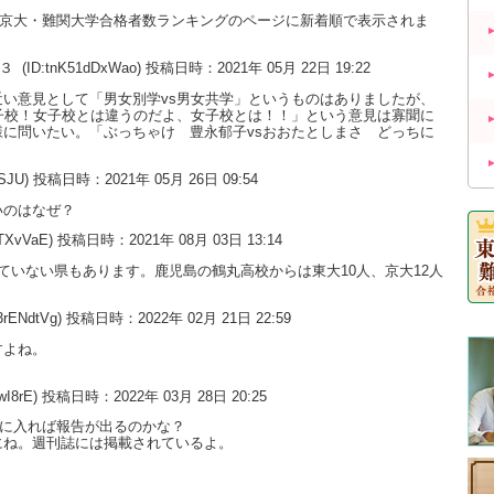
大・京大・難関大学合格者数ランキングのページに新着順で表示されま
の３
(ID:tnK51dDxWao) 投稿日時：2021年 05月 22日 19:22
い意見として「男女別学vs男女共学」というものはありましたが、
子校！女子校とは違うのだよ、女子校とは！！」という意見は寡聞に
に問いたい。「ぶっちゃけ 豊永郁子vsおおたとしまさ どっちに
uSJU) 投稿日時：2021年 05月 26日 09:54
いのはなぜ？
0TXvVaE) 投稿日時：2021年 08月 03日 13:14
ていない県もあります。鹿児島の鶴丸高校からは東大10人、京大12人
3rENdtVg) 投稿日時：2022年 02月 21日 22:59
すよね。
wI8rE) 投稿日時：2022年 03月 28日 20:25
月に入れば報告が出るのかな？
にね。週刊誌には掲載されているよ。