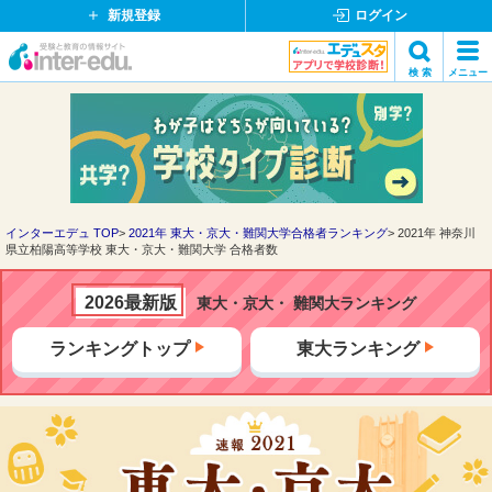
新規登録
ログイン
イ
検 索
メニュー
ン
閉
検索
タ
じ
ー
る
エ
デ
ュ・
ド
インターエデュ TOP
2021年 東大・京大・難関大学合格者ランキング
2021年 神奈川
県立柏陽高等学校 東大・京大・難関大学 合格者数
ッ
ト
コ
2026最新版
東大・京大・ 難関大ランキング
ム
ランキングトップ
東大ランキング