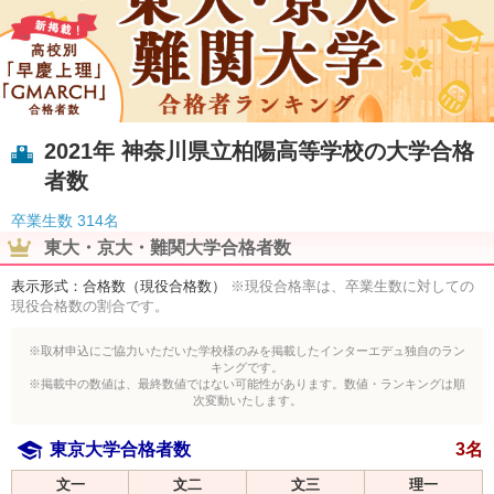
2021年 神奈川県立柏陽高等学校の大学合格
者数
卒業生数
314名
東大・京大・難関大学合格者数
表示形式：合格数（現役合格数）
※現役合格率は、卒業生数に対しての
現役合格数の割合です。
※取材申込にご協力いただいた学校様のみを掲載したインターエデュ独自のラン
キングです。
※掲載中の数値は、最終数値ではない可能性があります。数値・ランキングは順
次変動いたします。
東京大学合格者数
3名
文一
文二
文三
理一