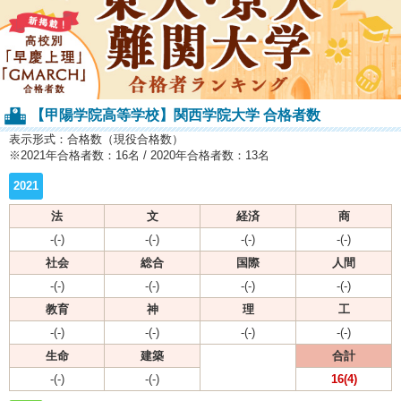
【甲陽学院高等学校】関西学院大学 合格者数
表示形式：合格数（現役合格数）
※2021年合格者数：16名 / 2020年合格者数：13名
2021
法
文
経済
商
-(-)
-(-)
-(-)
-(-)
社会
総合
国際
人間
-(-)
-(-)
-(-)
-(-)
教育
神
理
工
-(-)
-(-)
-(-)
-(-)
生命
建築
合計
-(-)
-(-)
16(4)