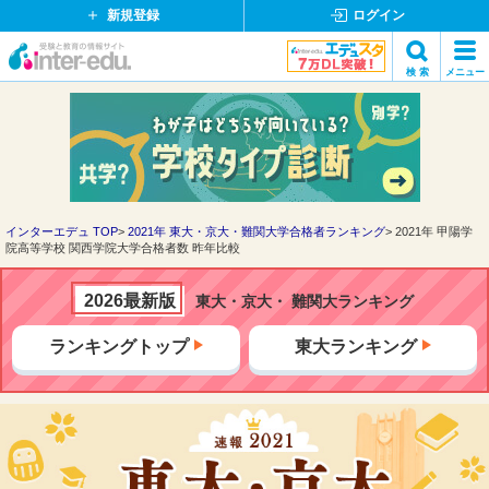
新規登録
ログイン
イ
検 索
メニュー
ン
閉
検索
タ
じ
ー
る
エ
デ
ュ・
ド
インターエデュ TOP
2021年 東大・京大・難関大学合格者ランキング
2021年 甲陽学
院高等学校 関西学院大学合格者数 昨年比較
ッ
ト
コ
2026最新版
東大・京大・ 難関大ランキング
ム
ランキングトップ
東大ランキング