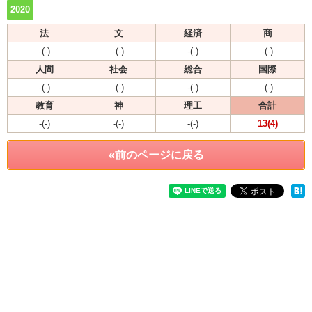
2020
法
文
経済
商
-(-)
-(-)
-(-)
-(-)
人間
社会
総合
国際
-(-)
-(-)
-(-)
-(-)
教育
神
理工
合計
-(-)
-(-)
-(-)
13(4)
«前のページに戻る