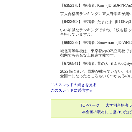
【6352175】 投稿者: Ken
(ID:SDRYP.A
京大合格者ランキングに東大寺学園が無
【6433408】 投稿者: たまたま
(ID:0Kvj
いい加減なランキングですね。1校も載っ
合格していますよ。
【6683378】 投稿者: Snowman
(ID:WRL
城北高等学校は、東京都内の私立高校で
都内でも有名な上位進学校です。
【6726541】 投稿者: 昔の人
(ID:706QSy
2022版にまだ、母校が載っていない。4
全国一になったところもいくつかあるの
このスレッドの続きを見る
このスレッドに返信する
TOPページ
大学別合格者
本企画の取材にご協力いただ