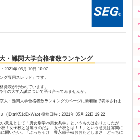
大・京大・難関大学合格者数ランキング
時：2021年 03月 10日 10:07
キング専用スレッド」です。
合格発表が行われています。
今年の大学入試について語り合ってみませんか。
大・京大・難関大学合格者数ランキングのページに新着順で表示されま
の３
(ID:tnK51dDxWao) 投稿日時：2021年 05月 22日 19:22
い意見として「男女別学vs男女共学」というものはありましたが、
子校！女子校とは違うのだよ、女子校とは！！」という意見は寡聞に
に問いたい。「ぶっちゃけ 豊永郁子vsおおたとしまさ どっちに