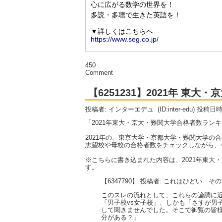
450
Comment
【6251231】2021年 東
投稿者: インターエデュ
(ID:inter-edu) 投稿日
「2021年東大・京大・難関大学合格者数ラン
2021年の、東京大学・京都大学・難関大学の
志望校や母校の合格者数をチェックしながら、
※こちらに書き込まれた内容は、2021年東
す。
【6347790】 投稿者: これはひどい そ
このスレの流れとして、これらの論調に近
「男子校vs女子校」、しかも「さすが男
して聞きませんでした。そこで御覧の皆様
分がある？」