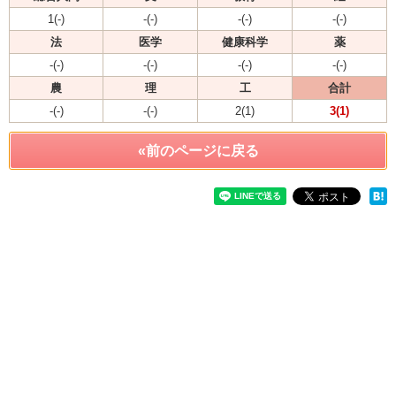
1(-)
-(-)
-(-)
-(-)
法
医学
健康科学
薬
-(-)
-(-)
-(-)
-(-)
農
理
工
合計
-(-)
-(-)
2(1)
3(1)
«前のページに戻る