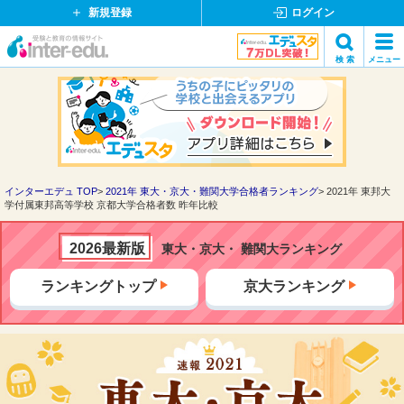
新規登録
ログイン
イ
検 索
メニュー
ン
閉
検索
タ
じ
ー
る
エ
デ
ュ・
ド
インターエデュ TOP
2021年 東大・京大・難関大学合格者ランキング
2021年 東邦大
学付属東邦高等学校 京都大学合格者数 昨年比較
ッ
ト
コ
2026最新版
東大・京大・ 難関大ランキング
ム
ランキングトップ
京大ランキング