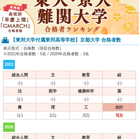
【東邦大学付属東邦高等学校】京都大学 合格者数
表示形式：合格数（現役合格数）
※2021年合格者数：5名 / 2020年合格者数：3名
2021
総合人間
文
教育
経
-(-)
-(-)
-(-)
-(-)
法
医学
健康科学
薬
1(-)
-(-)
-(-)
-(-)
農
理
工
合計
1(-)
1(1)
2(2)
5(3)
2020
総合人間
文
教育
経