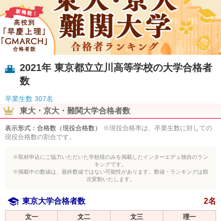
2021年 東京都立立川高等学校の大学合格者
数
卒業生数
307名
東大・京大・難関大学合格者数
表示形式：合格数（現役合格数）
※現役合格率は、卒業生数に対しての
現役合格数の割合です。
※取材申込にご協力いただいた学校様のみを掲載したインターエデュ独自のラン
キングです。
※掲載中の数値は、最終数値ではない可能性があります。数値・ランキングは順
次変動いたします。
東京大学合格者数
2名
文一
文二
文三
理一