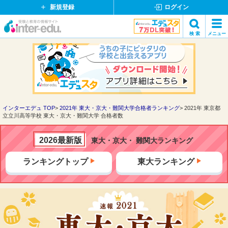
新規登録
ログイン
イ
検 索
メニュー
ン
閉
検索
タ
じ
ー
る
エ
デ
ュ・
ド
インターエデュ TOP
2021年 東大・京大・難関大学合格者ランキング
2021年 東京都
立立川高等学校 東大・京大・難関大学 合格者数
ッ
ト
コ
2026最新版
東大・京大・ 難関大ランキング
ム
ランキングトップ
東大ランキング