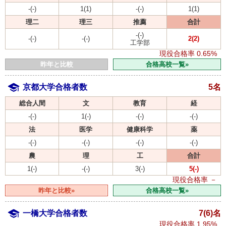
-(-)
1(1)
-(-)
1(1)
理二
理三
推薦
合計
-(-)
-(-)
-(-)
2(2)
工学部
現役合格率
0.65%
昨年と比較
合格高校一覧»
京都大学合格者数
5名
総合人間
文
教育
経
-(-)
1(-)
-(-)
-(-)
法
医学
健康科学
薬
-(-)
-(-)
-(-)
-(-)
農
理
工
合計
1(-)
-(-)
3(-)
5(-)
現役合格率
－
昨年と比較»
合格高校一覧»
一橋大学合格者数
7(6)名
現役合格率
1.95%