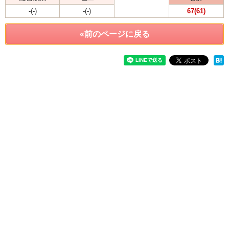
-(-)
-(-)
67(61)
«前のページに戻る