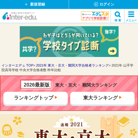
新規登録
ログイン
イ
検 索
メニュー
ン
閉
検索
タ
じ
ー
る
エ
デ
ュ・
ド
インターエデュ TOP
2021年 東大・京大・難関大学合格者ランキング
2021年 山手学
院高等学校 中央大学合格者数 昨年比較
ッ
ト
コ
2026最新版
東大・京大・ 難関大ランキング
ム
ランキングトップ
東大ランキング