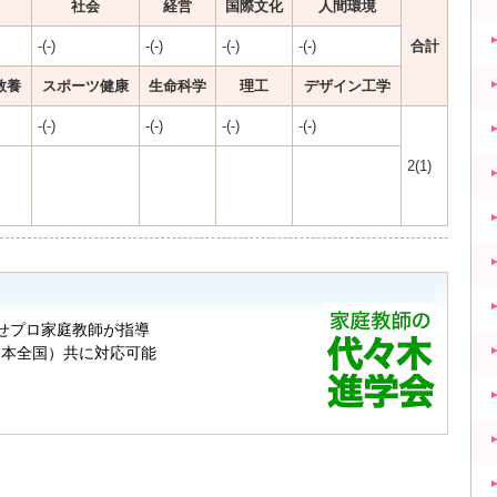
社会
経営
国際文化
人間環境
-(-)
-(-)
-(-)
-(-)
合計
教養
スポーツ健康
生命科学
理工
デザイン工学
-(-)
-(-)
-(-)
-(-)
2(1)