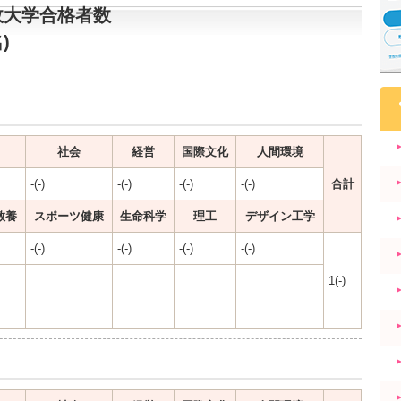
政大学合格者数
)
社会
経営
国際文化
人間環境
-(-)
-(-)
-(-)
-(-)
合計
教養
スポーツ健康
生命科学
理工
デザイン工学
-(-)
-(-)
-(-)
-(-)
1(-)