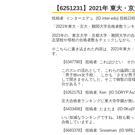
【6251231】2021年 東
投稿者: インターエデュ
(ID:inter-edu) 投稿日
「2021年東大・京大・難関大学合格者数ラン
2021年の、東京大学・京都大学・難関大学の
志望校や母校の合格者数をチェックしながら、
※こちらに書き込まれた内容は、2021年東
す。
【6347790】 投稿者: これはひどい そ
このスレの流れとして、これらの論調に近
「男子校vs女子校」、しかも「さすが男
して聞きませんでした。そこで御覧の皆様
分がある？」
【6352175】 投稿者: Ken
(ID:SDRYP.A
京大合格者ランキングに東大寺学園が無
【6433408】 投稿者: たまたま
(ID:0Kvj
いい加減なランキングですね。1校も載っ
合格していますよ。
【6683378】 投稿者: Snowman
(ID:WRL