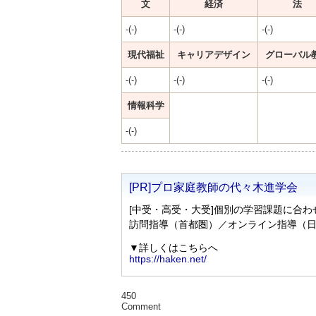
文
経済
法
-(-)
-(-)
-(-)
現代福祉
キャリアデザイン
グローバル
-(-)
-(-)
-(-)
情報科学
-(-)
450
Comment