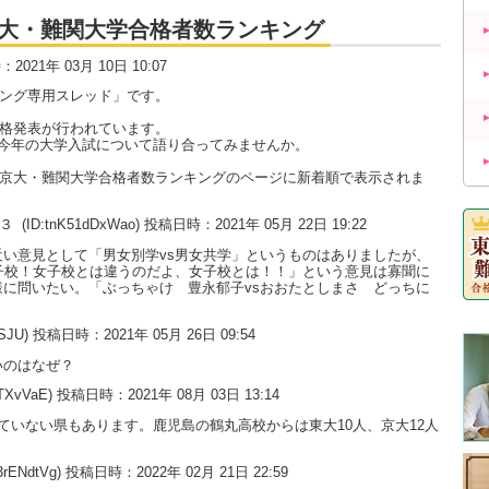
大・京大・難関大学合格者数ランキング
時：2021年 03月 10日 10:07
キング専用スレッド」です。
合格発表が行われています。
今年の大学入試について語り合ってみませんか。
大・京大・難関大学合格者数ランキングのページに新着順で表示されま
の３
(ID:tnK51dDxWao) 投稿日時：2021年 05月 22日 19:22
い意見として「男女別学vs男女共学」というものはありましたが、
子校！女子校とは違うのだよ、女子校とは！！」という意見は寡聞に
に問いたい。「ぶっちゃけ 豊永郁子vsおおたとしまさ どっちに
uSJU) 投稿日時：2021年 05月 26日 09:54
いのはなぜ？
0TXvVaE) 投稿日時：2021年 08月 03日 13:14
ていない県もあります。鹿児島の鶴丸高校からは東大10人、京大12人
3rENdtVg) 投稿日時：2022年 02月 21日 22:59