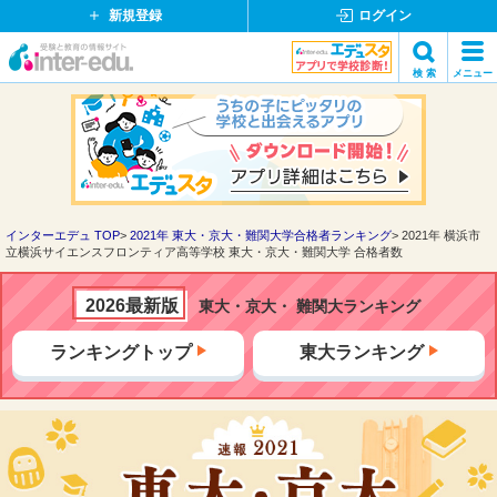
新規登録
ログイン
イ
検 索
メニュー
ン
閉
検索
タ
じ
ー
る
エ
デ
ュ・
ド
インターエデュ TOP
2021年 東大・京大・難関大学合格者ランキング
2021年 横浜市
立横浜サイエンスフロンティア高等学校 東大・京大・難関大学 合格者数
ッ
ト
コ
2026最新版
東大・京大・ 難関大ランキング
ム
ランキングトップ
東大ランキング