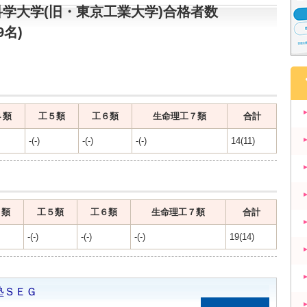
学大学(旧・東京工業大学)合格者数
9名)
４類
工５類
工６類
生命理工７類
合計
-(-)
-(-)
-(-)
14(11)
４類
工５類
工６類
生命理工７類
合計
-(-)
-(-)
-(-)
19(14)