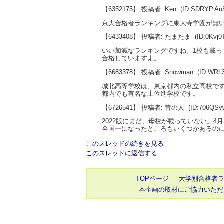
【6352175】 投稿者: Ken
(ID:SDRYP.A
京大合格者ランキングに東大寺学園が無
【6433408】 投稿者: たまたま
(ID:0Kvj
いい加減なランキングですね。1校も載っ
合格していますよ。
【6683378】 投稿者: Snowman
(ID:WRL
城北高等学校は、東京都内の私立高校で
都内でも有名な上位進学校です。
【6726541】 投稿者: 昔の人
(ID:706QSy
2022版にまだ、母校が載っていない。4
全国一になったところもいくつかあるの
このスレッドの続きを見る
このスレッドに返信する
TOPページ
大学別合格者
本企画の取材にご協力いただ