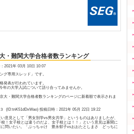
大・京大・難関大学合格者数ランキング
時：2021年 03月 10日 10:07
キング専用スレッド」です。
合格発表が行われています。
今年の大学入試について語り合ってみませんか。
大・京大・難関大学合格者数ランキングのページに新着順で表示されま
の３
(ID:tnK51dDxWao) 投稿日時：2021年 05月 22日 19:22
い意見として「男女別学vs男女共学」というものはありましたが、
子校！女子校とは違うのだよ、女子校とは！！」という意見は寡聞に
に問いたい。「ぶっちゃけ 豊永郁子vsおおたとしまさ どっちに