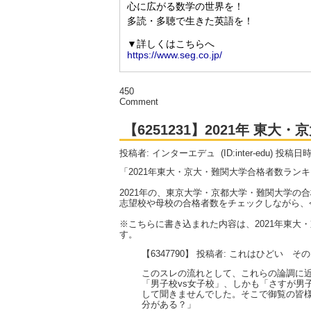
450
Comment
【6251231】2021年 東
投稿者: インターエデュ
(ID:inter-edu) 投稿日
「2021年東大・京大・難関大学合格者数ラン
2021年の、東京大学・京都大学・難関大学の
志望校や母校の合格者数をチェックしながら、
※こちらに書き込まれた内容は、2021年東
す。
【6347790】 投稿者: これはひどい そ
このスレの流れとして、これらの論調に近
「男子校vs女子校」、しかも「さすが男
して聞きませんでした。そこで御覧の皆様
分がある？」