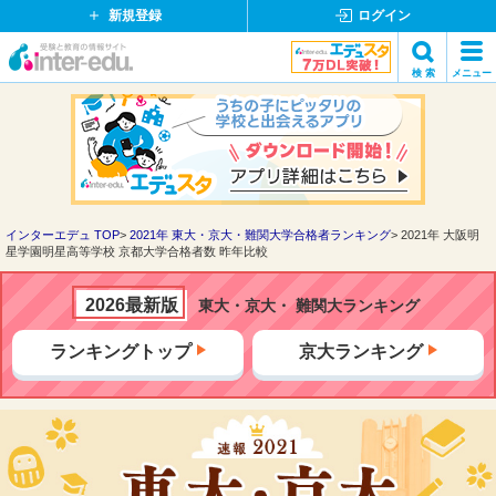
新規登録
ログイン
イ
検 索
メニュー
ン
閉
検索
タ
じ
ー
る
エ
デ
ュ・
ド
インターエデュ TOP
2021年 東大・京大・難関大学合格者ランキング
2021年 大阪明
星学園明星高等学校 京都大学合格者数 昨年比較
ッ
ト
コ
2026最新版
東大・京大・ 難関大ランキング
ム
ランキングトップ
京大ランキング