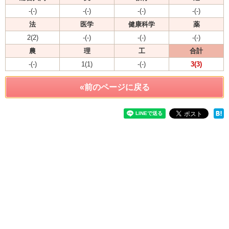
-(-)
-(-)
-(-)
-(-)
法
医学
健康科学
薬
2(2)
-(-)
-(-)
-(-)
農
理
工
合計
-(-)
1(1)
-(-)
3(3)
«前のページに戻る