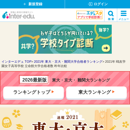
新規登録
ログイン
イ
検 索
メニュー
ン
閉
検索
タ
じ
ー
る
エ
デ
ュ・
ド
インターエデュ TOP
2021年 東大・京大・難関大学合格者ランキング
2021年 鴎友学
園女子高等学校 立命館大学合格者数 昨年比較
ッ
ト
コ
2026最新版
東大・京大・ 難関大ランキング
ム
ランキングトップ
東大ランキング