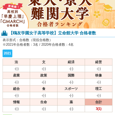
【鴎友学園女子高等学校】立命館大学 合格者数
表示形式：合格数（現役合格数）
※2021年合格者数：3名 / 2020年合格者数：4名
2021
法
文
経済
経営
-(-)
-(-)
-(-)
-(-)
産業
政策
国際
映像
-(-)
-(-)
-(-)
-(-)
総合
食
スポーツ
理工
-(-)
-(-)
-(-)
-(-)
情報
生命
薬
合計
-(-)
-(-)
-(-)
3(1)