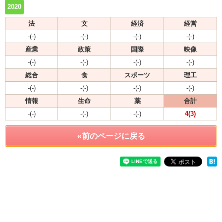
2020
法
文
経済
経営
-(-)
-(-)
-(-)
-(-)
産業
政策
国際
映像
-(-)
-(-)
-(-)
-(-)
総合
食
スポーツ
理工
-(-)
-(-)
-(-)
-(-)
情報
生命
薬
合計
-(-)
-(-)
-(-)
4(3)
«前のページに戻る