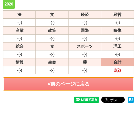
2020
法
文
経済
経営
-(-)
-(-)
-(-)
-(-)
産業
政策
国際
映像
-(-)
-(-)
-(-)
-(-)
総合
食
スポーツ
理工
-(-)
-(-)
-(-)
-(-)
情報
生命
薬
合計
-(-)
-(-)
-(-)
2(2)
«前のページに戻る