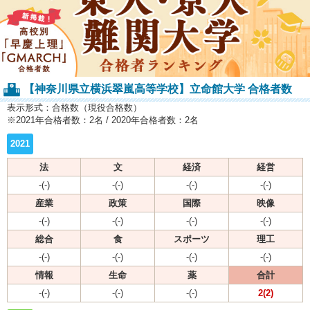
【神奈川県立横浜翠嵐高等学校】立命館大学 合格者数
表示形式：合格数（現役合格数）
※2021年合格者数：2名 / 2020年合格者数：2名
2021
法
文
経済
経営
-(-)
-(-)
-(-)
-(-)
産業
政策
国際
映像
-(-)
-(-)
-(-)
-(-)
総合
食
スポーツ
理工
-(-)
-(-)
-(-)
-(-)
情報
生命
薬
合計
-(-)
-(-)
-(-)
2(2)