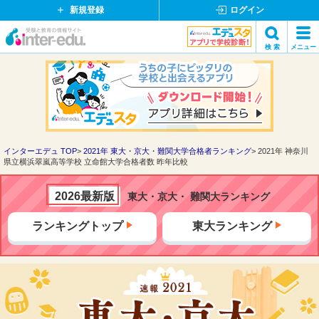
新規登録
ログイン
イ
検 索
メニュー
ン
閉
検索
タ
じ
ー
る
エ
デ
ュ・
ド
インターエデュ TOP
2021年 東大・京大・難関大学合格者ランキング
2021年 神奈川
県立横浜翠嵐高等学校 立命館大学合格者数 昨年比較
ッ
ト
コ
2026最新版
東大・京大・ 難関大ランキング
ム
ランキングトップ
東大ランキング