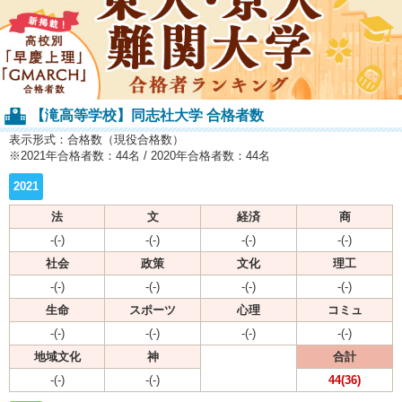
【滝高等学校】同志社大学 合格者数
表示形式：合格数（現役合格数）
※2021年合格者数：44名 / 2020年合格者数：44名
2021
法
文
経済
商
-(-)
-(-)
-(-)
-(-)
社会
政策
文化
理工
-(-)
-(-)
-(-)
-(-)
生命
スポーツ
心理
コミュ
-(-)
-(-)
-(-)
-(-)
地域文化
神
合計
-(-)
-(-)
44(36)