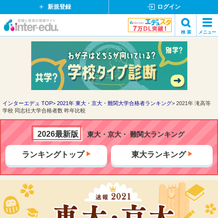
新規登録
ログイン
イ
検 索
メニュー
ン
閉
検索
タ
じ
ー
る
エ
デ
ュ・
ド
インターエデュ TOP
2021年 東大・京大・難関大学合格者ランキング
2021年 滝高等
学校 同志社大学合格者数 昨年比較
ッ
ト
コ
2026最新版
東大・京大・ 難関大ランキング
ム
ランキングトップ
東大ランキング