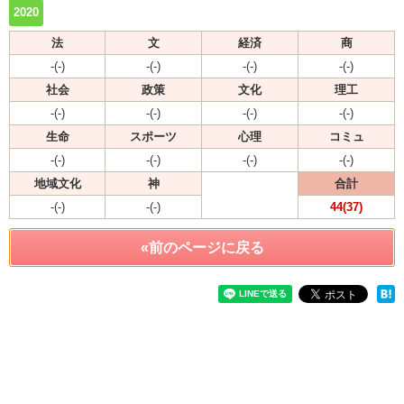
2020
法
文
経済
商
-(-)
-(-)
-(-)
-(-)
社会
政策
文化
理工
-(-)
-(-)
-(-)
-(-)
生命
スポーツ
心理
コミュ
-(-)
-(-)
-(-)
-(-)
地域文化
神
合計
-(-)
-(-)
44(37)
«前のページに戻る