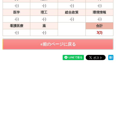
-(-)
-(-)
-(-)
-(-)
医学
理工
総合政策
環境情報
-(-)
-(-)
-(-)
-(-)
看護医療
薬
合計
-(-)
-(-)
3(3)
«前のページに戻る