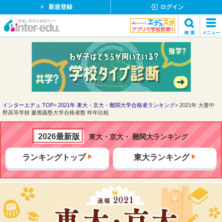
新規登録
ログイン
イ
検 索
メニュー
ン
閉
検索
タ
じ
ー
る
エ
デ
ュ・
ド
インターエデュ TOP
2021年 東大・京大・難関大学合格者ランキング
2021年 大妻中
野高等学校 慶應義塾大学合格者数 昨年比較
ッ
ト
コ
2026最新版
東大・京大・ 難関大ランキング
ム
ランキングトップ
東大ランキング