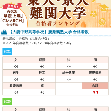
【大妻中野高等学校】慶應義塾大学 合格者数
表示形式：合格数（現役合格数）
※2021年合格者数：7名 / 2020年合格者数：3名
2021
文
経済
法
商
-(-)
-(-)
-(-)
-(-)
医学
理工
総合政策
環境情報
-(-)
-(-)
-(-)
-(-)
看護医療
薬
合計
-(-)
-(-)
7(7)
2020
文
経済
法
商