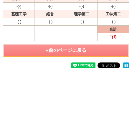
-(-)
-(-)
-(-)
-(-)
基礎工学
経営
理学第二
工学第二
-(-)
-(-)
-(-)
-(-)
合計
1(1)
«前のページに戻る