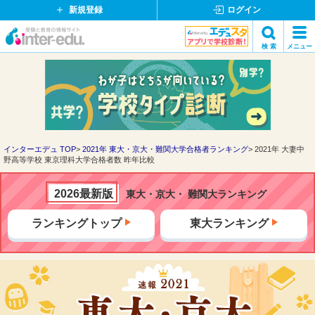
新規登録
ログイン
イ
検 索
メニュー
ン
閉
検索
タ
じ
ー
る
エ
デ
ュ・
ド
インターエデュ TOP
2021年 東大・京大・難関大学合格者ランキング
2021年 大妻中
野高等学校 東京理科大学合格者数 昨年比較
ッ
ト
コ
2026最新版
東大・京大・ 難関大ランキング
ム
ランキングトップ
東大ランキング