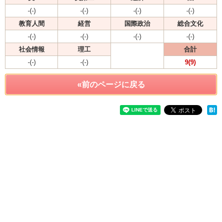
-(-)
-(-)
-(-)
-(-)
教育人間
経営
国際政治
総合文化
-(-)
-(-)
-(-)
-(-)
社会情報
理工
合計
-(-)
-(-)
9(9)
«前のページに戻る