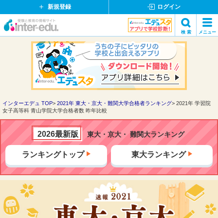
新規登録
ログイン
イ
検 索
メニュー
ン
閉
検索
タ
じ
ー
る
エ
デ
ュ・
ド
インターエデュ TOP
2021年 東大・京大・難関大学合格者ランキング
2021年 学習院
女子高等科 青山学院大学合格者数 昨年比較
ッ
ト
コ
2026最新版
東大・京大・ 難関大ランキング
ム
ランキングトップ
東大ランキング