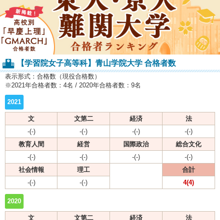
【学習院女子高等科】青山学院大学 合格者数
表示形式：合格数（現役合格数）
※2021年合格者数：4名 / 2020年合格者数：9名
2021
文
文第二
経済
法
-(-)
-(-)
-(-)
-(-)
教育人間
経営
国際政治
総合文化
-(-)
-(-)
-(-)
-(-)
社会情報
理工
合計
-(-)
-(-)
4(4)
2020
文
文第二
経済
法