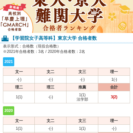
【学習院女子高等科】東京大学 合格者数
表示形式：合格数（現役合格数）
※2021年合格者数：3名 / 2020年合格者数：2名
2021
文一
文二
文三
理一
-(-)
-(-)
-(-)
1(-)
理二
理三
推薦
合計
1(1)
1(1)
-(-)
3(2)
法学部
2020
文一
文二
文三
理一
1(1)
-(-)
1(1)
-(-)