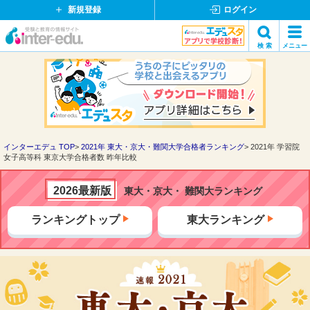
新規登録
ログイン
イ
検 索
メニュー
ン
閉
検索
タ
じ
ー
る
エ
デ
ュ・
ド
インターエデュ TOP
2021年 東大・京大・難関大学合格者ランキング
2021年 学習院
女子高等科 東京大学合格者数 昨年比較
ッ
ト
コ
2026最新版
東大・京大・ 難関大ランキング
ム
ランキングトップ
東大ランキング