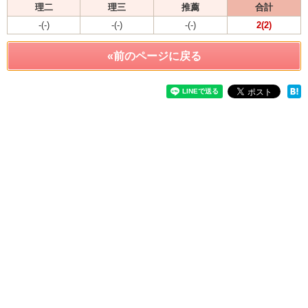
理二
理三
推薦
合計
-(-)
-(-)
-(-)
2(2)
«前のページに戻る