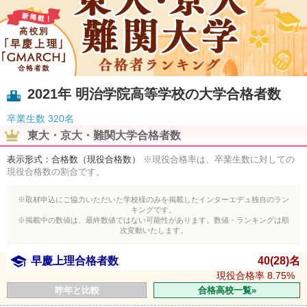
2021年 明治学院高等学校の大学合格者数
卒業生数
320名
東大・京大・難関大学合格者数
表示形式：合格数（現役合格数）
※現役合格率は、卒業生数に対しての
現役合格数の割合です。
※取材申込にご協力いただいた学校様のみを掲載したインターエデュ独自のラン
キングです。
※掲載中の数値は、最終数値ではない可能性があります。数値・ランキングは順
次変動いたします。
早慶上理合格者数
40(28)名
現役合格率
8.75%
昨年と比較
合格高校一覧»