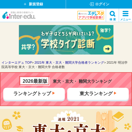
新規登録
ログイン
イ
検 索
メニュー
ン
閉
検索
タ
じ
ー
る
エ
デ
ュ・
ド
インターエデュ TOP
2021年 東大・京大・難関大学合格者ランキング
2021年 明治学
院高等学校 東大・京大・難関大学 合格者数
ッ
ト
コ
2026最新版
東大・京大・ 難関大ランキング
ム
ランキングトップ
東大ランキング