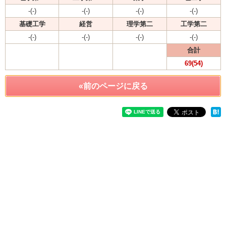
-(-)
-(-)
-(-)
-(-)
基礎工学
経営
理学第二
工学第二
-(-)
-(-)
-(-)
-(-)
合計
69(54)
«前のページに戻る