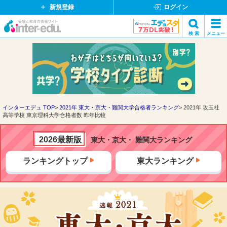
新規登録
ログイン
イ
検 索
メニュー
ン
閉
検索
タ
じ
ー
る
エ
デ
ュ・
ド
インターエデュ TOP
2021年 東大・京大・難関大学合格者ランキング
2021年 攻玉社
高等学校 東京理科大学合格者数 昨年比較
ッ
ト
コ
2026最新版
東大・京大・ 難関大ランキング
ム
ランキングトップ
東大ランキング