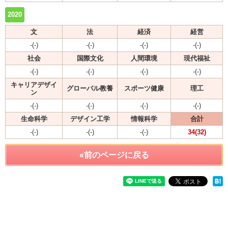
2020
文
法
経済
経営
-(-)
-(-)
-(-)
-(-)
社会
国際文化
人間環境
現代福祉
-(-)
-(-)
-(-)
-(-)
キャリアデザイ
グローバル教養
スポーツ健康
理工
ン
-(-)
-(-)
-(-)
-(-)
生命科学
デザイン工学
情報科学
合計
-(-)
-(-)
-(-)
34(32)
«前のページに戻る