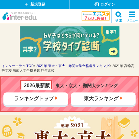
新規登録
ログイン
イ
検 索
メニュー
ン
閉
検索
タ
じ
ー
る
エ
デ
ュ・
ド
インターエデュ TOP
2021年 東大・京大・難関大学合格者ランキング
2021年 高輪高
等学校 法政大学合格者数 昨年比較
ッ
ト
コ
2026最新版
東大・京大・ 難関大ランキング
ム
ランキングトップ
東大ランキング