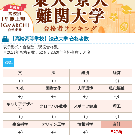
【高輪高等学校】法政大学 合格者数
表示形式：合格数（現役合格数）
※2021年合格者数：52名 / 2020年合格者数：34名
2021
文
法
経済
経営
-(-)
-(-)
-(-)
-(-)
社会
国際文化
人間環境
現代福祉
-(-)
-(-)
-(-)
-(-)
キャリアデザイ
グローバル教養
スポーツ健康
理工
ン
-(-)
-(-)
-(-)
-(-)
生命科学
デザイン工学
情報科学
合計
-(-)
-(-)
-(-)
52(38)