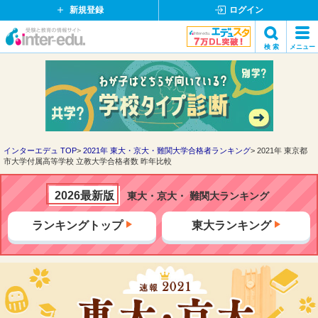
新規登録
ログイン
イ
検 索
メニュー
ン
閉
検索
タ
じ
ー
る
エ
デ
ュ・
ド
インターエデュ TOP
2021年 東大・京大・難関大学合格者ランキング
2021年 東京都
市大学付属高等学校 立教大学合格者数 昨年比較
ッ
ト
コ
2026最新版
東大・京大・ 難関大ランキング
ム
ランキングトップ
東大ランキング