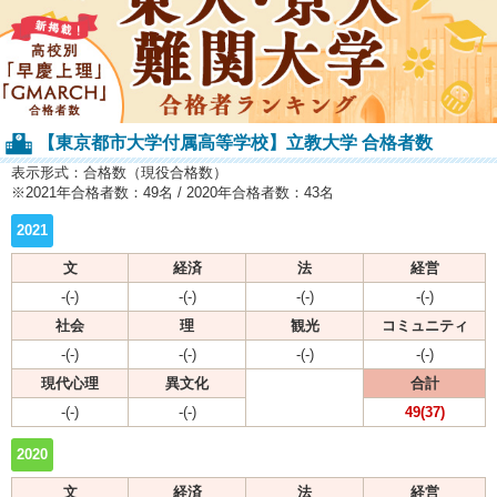
【東京都市大学付属高等学校】立教大学 合格者数
表示形式：合格数（現役合格数）
※2021年合格者数：49名 / 2020年合格者数：43名
2021
文
経済
法
経営
-(-)
-(-)
-(-)
-(-)
社会
理
観光
コミュニティ
-(-)
-(-)
-(-)
-(-)
現代心理
異文化
合計
-(-)
-(-)
49(37)
2020
文
経済
法
経営