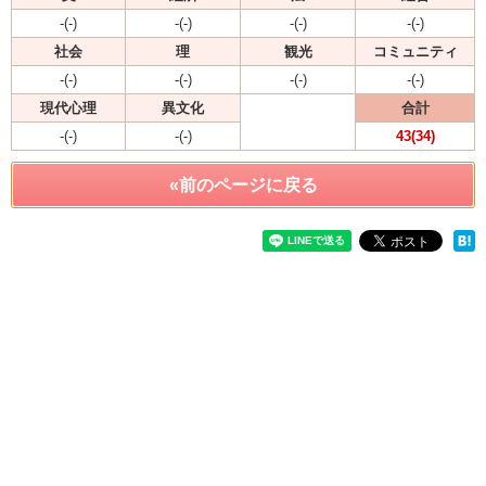
-(-)
-(-)
-(-)
-(-)
社会
理
観光
コミュニティ
-(-)
-(-)
-(-)
-(-)
現代心理
異文化
合計
-(-)
-(-)
43(34)
«前のページに戻る