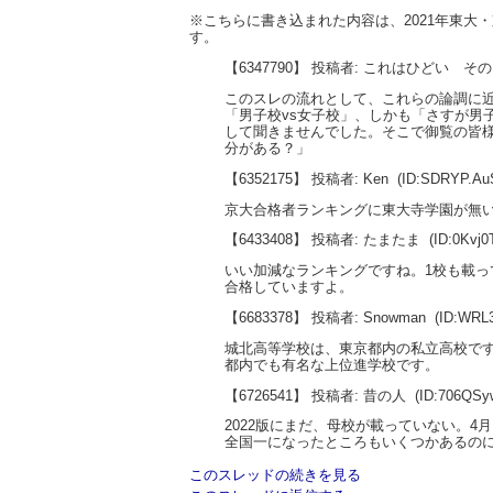
※こちらに書き込まれた内容は、2021年東
す。
【6347790】 投稿者: これはひどい そ
このスレの流れとして、これらの論調に近
「男子校vs女子校」、しかも「さすが男
して聞きませんでした。そこで御覧の皆様
分がある？」
【6352175】 投稿者: Ken
(ID:SDRYP.A
京大合格者ランキングに東大寺学園が無
【6433408】 投稿者: たまたま
(ID:0Kvj
いい加減なランキングですね。1校も載っ
合格していますよ。
【6683378】 投稿者: Snowman
(ID:WRL
城北高等学校は、東京都内の私立高校で
都内でも有名な上位進学校です。
【6726541】 投稿者: 昔の人
(ID:706QSy
2022版にまだ、母校が載っていない。4
全国一になったところもいくつかあるの
このスレッドの続きを見る