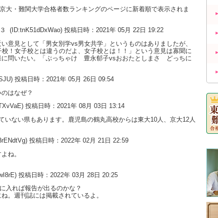
大・京大・難関大学合格者数ランキングのページに新着順で表示されま
の３
(ID:tnK51dDxWao) 投稿日時：2021年 05月 22日 19:22
い意見として「男女別学vs男女共学」というものはありましたが、
子校！女子校とは違うのだよ、女子校とは！！」という意見は寡聞に
に問いたい。「ぶっちゃけ 豊永郁子vsおおたとしまさ どっちに
uSJU) 投稿日時：2021年 05月 26日 09:54
いのはなぜ？
0TXvVaE) 投稿日時：2021年 08月 03日 13:14
ていない県もあります。鹿児島の鶴丸高校からは東大10人、京大12人
3rENdtVg) 投稿日時：2022年 02月 21日 22:59
すよね。
wI8rE) 投稿日時：2022年 03月 28日 20:25
月に入れば報告が出るのかな？
にね。週刊誌には掲載されているよ。