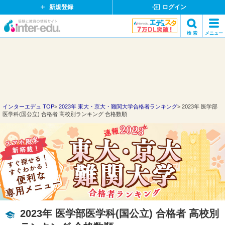
新規登録
ログイン
イ
検 索
メニュー
ン
閉
検索
タ
じ
ー
る
エ
デ
ュ・
ド
インターエデュ TOP
2023年 東大・京大・難関大学合格者ランキング
2023年 医学部
医学科(国公立) 合格者 高校別ランキング 合格数順
ッ
ト
コ
ム
2023年 医学部医学科(国公立) 合格者 高校別