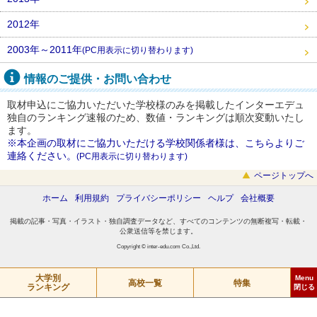
2012年
2003年～2011年
(PC用表示に切り替わります)
情報のご提供・お問い合わせ
取材申込にご協力いただいた学校様のみを掲載したインターエデュ
独自のランキング速報のため、数値・ランキングは順次変動いたし
ます。
※本企画の取材にご協力いただける学校関係者様は、こちらよりご
連絡ください。
(PC用表示に切り替わります)
ページトップへ
ホーム
利用規約
プライバシーポリシー
ヘルプ
会社概要
掲載の記事・写真・イラスト・独自調査データなど、すべてのコンテンツの無断複写・転載・
公衆送信等を禁じます。
Copyright © inter-edu.com Co.,Ltd.
特集
東大
大学別
学力伸長度が高い学校
Menu
高校一覧
特集
ランキング
特集
難関大への合格率が高い学校
京大