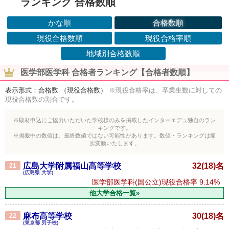
ランキング 合格数順
かな順
合格数順
現役合格数順
現役合格率順
地域別合格数順
医学部医学科 合格者ランキング【合格者数順】
表示形式：合格数 （現役合格数）
※現役合格率は、卒業生数に対しての
現役合格数の割合です。
※取材申込にご協力いただいた学校様のみを掲載したインターエデュ独自のラン
キングです。
※掲載中の数値は、最終数値ではない可能性があります。数値・ランキングは順
次変動いたします。
広島大学附属福山高等学校
32(18)名
21
(広島県 共学)
医学部医学科(国公立)現役合格率
9.14%
他大学合格一覧»
麻布高等学校
30(18)名
22
(東京都 男子校)