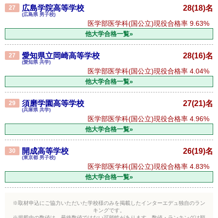
広島学院高等学校
28(18)名
27
(広島県 男子校)
医学部医学科(国公立)現役合格率
9.63%
他大学合格一覧»
愛知県立岡崎高等学校
28(16)名
27
(愛知県 共学)
医学部医学科(国公立)現役合格率
4.04%
他大学合格一覧»
須磨学園高等学校
27(21)名
29
(兵庫県 共学)
医学部医学科(国公立)現役合格率
4.96%
他大学合格一覧»
開成高等学校
26(19)名
30
(東京都 男子校)
医学部医学科(国公立)現役合格率
4.83%
他大学合格一覧»
※取材申込にご協力いただいた学校様のみを掲載したインターエデュ独自のラン
キングです。
※掲載中の数値は、最終数値ではない可能性があります。数値・ランキングは順