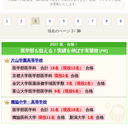
次変動いたします。
1
2
3
4
5
6
7
8
9
現在のページ 3 /
30
2023
祝・合格！
医学部も狙える！実績を伸ばす有望校
[PR]
片山学園高等学校
医学部医学科 合計
18名（現役13名）
合格
京都大学医学部医学科
現役2名
合格
金沢大学医薬保健学域医学類
3名（現役2名）
合格
富山大学医学部医学科
9名（現役6名）
合格
獨協中学・高等学校
医学部医学科 合計
31名（現役18名）
合格
獨協医科大学
現役11名
合格
新潟大学
1名
合格