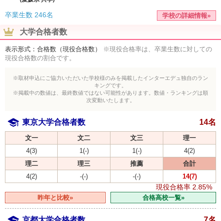
卒業生数
246名
学校の詳細情報»
大学合格者数
表示形式：合格数（現役合格数）
※現役合格率は、卒業生数に対しての
現役合格数の割合です。
※取材申込にご協力いただいた学校様のみを掲載したインターエデュ独自のラン
キングです。
※掲載中の数値は、最終数値ではない可能性があります。数値・ランキングは順
次変動いたします。
東京大学合格者数
14名
文一
文二
文三
理一
4(3)
1(-)
1(-)
4(2)
理二
理三
推薦
合計
4(2)
-(-)
-(-)
14(7)
現役合格率
2.85%
昨年と比較»
合格高校一覧»
京都大学合格者数
7名