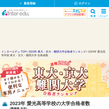
新規登録
ログイン
イ
検 索
メニュー
ン
閉
検索
タ
じ
ー
る
エ
デ
ュ・
ド
インターエデュ TOP
2023年 東大・京大・難関大学合格者ランキング
2023年 愛光高
等学校 東大・京大・難関大学 合格者数
ッ
ト
コ
ム
2023年 愛光高等学校の大学合格者数
(愛媛県 共学)