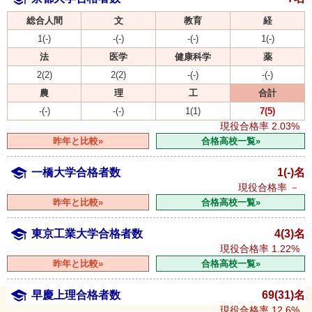
総合人間
文
教育
経
1(-)
-(-)
-(-)
1(-)
法
医学
健康科学
薬
2(2)
2(2)
-(-)
-(-)
農
理
工
合計
-(-)
-(-)
1(1)
7(5)
現役合格率
2.03%
昨年と比較»
合格高校一覧»
一橋大学合格者数
1(-)名
現役合格率
－
昨年と比較»
合格高校一覧»
東京工業大学合格者数
4(3)名
現役合格率
1.22%
昨年と比較»
合格高校一覧»
早慶上理合格者数
69(31)名
現役合格率
12.6%