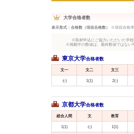
大学合格者数
表示形式：合格数（現役合格数）
※現役合格
※取材申込にご協力いただいた学校
※掲載中の数値は、最終数値ではない
東京大学
合格者数
文一
文二
文三
-(-)
1(1)
2(-)
京都大学
合格者数
総合人間
文
教育
1(1)
-(-)
1(1)