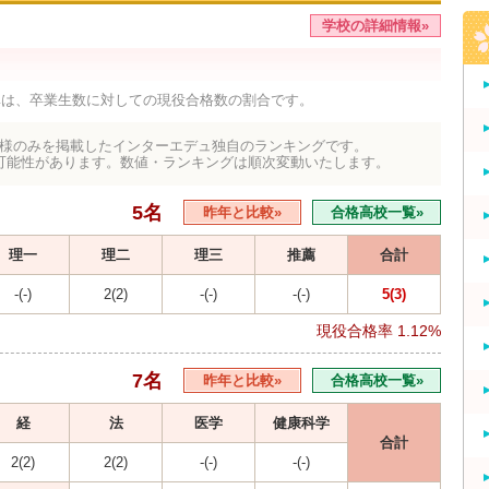
学校の詳細情報»
率は、卒業生数に対しての現役合格数の割合です。
様のみを掲載したインターエデュ独自のランキングです。
可能性があります。数値・ランキングは順次変動いたします。
5名
昨年と比較»
合格高校一覧»
理一
理二
理三
推薦
合計
-(-)
2(2)
-(-)
-(-)
5(3)
現役合格率
1.12%
7名
昨年と比較»
合格高校一覧»
経
法
医学
健康科学
合計
2(2)
2(2)
-(-)
-(-)