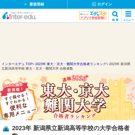
新規登録
ログイン
イ
検 索
メニュー
ン
閉
検索
タ
じ
ー
る
エ
デ
ュ・
ド
インターエデュ TOP
2023年 東大・京大・難関大学合格者ランキング
2023年 新潟県
立新潟高等学校 東大・京大・難関大学 合格者数
ッ
ト
コ
ム
2023年 新潟県立新潟高等学校の大学合格者