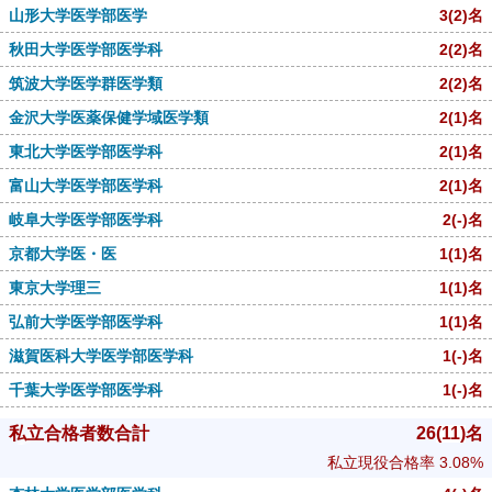
山形大学医学部医学
3
(2)
名
秋田大学医学部医学科
2
(2)
名
筑波大学医学群医学類
2
(2)
名
金沢大学医薬保健学域医学類
2
(1)
名
東北大学医学部医学科
2
(1)
名
富山大学医学部医学科
2
(1)
名
岐阜大学医学部医学科
2
(-)
名
京都大学医・医
1
(1)
名
東京大学理三
1
(1)
名
弘前大学医学部医学科
1
(1)
名
滋賀医科大学医学部医学科
1
(-)
名
千葉大学医学部医学科
1
(-)
名
私立合格者数合計
26
(11)
名
私立現役合格率
3.08%