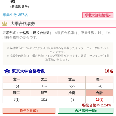
数
(新潟県 共学)
卒業生数
357名
学校の詳細情報»
大学合格者数
表示形式：合格数（現役合格数）
※現役合格率は、卒業生数に対しての
現役合格数の割合です。
※取材申込にご協力いただいた学校様のみを掲載したインターエデュ独自のラン
キングです。
※掲載中の数値は、最終数値ではない可能性があります。数値・ランキングは順
次変動いたします。
東京大学合格者数
16名
文一
文二
文三
理一
1(-)
1(-)
5(2)
5(4)
理二
理三
推薦
合計
3(1)
1(1)
-(-)
16(8)
現役合格率
2.24%
昨年と比較»
合格高校一覧»