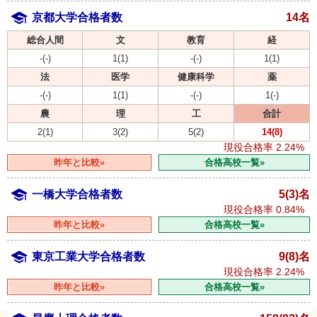
京都大学合格者数
14名
総合人間
文
教育
経
-(-)
1(1)
-(-)
1(1)
法
医学
健康科学
薬
-(-)
1(1)
-(-)
1(-)
農
理
工
合計
2(1)
3(2)
5(2)
14(8)
現役合格率
2.24%
昨年と比較»
合格高校一覧»
一橋大学合格者数
5(3)名
現役合格率
0.84%
昨年と比較»
合格高校一覧»
東京工業大学合格者数
9(8)名
現役合格率
2.24%
昨年と比較»
合格高校一覧»