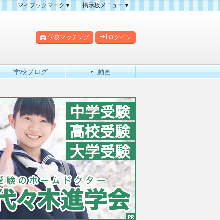
マイブックマーク▼
掲示板メニュー▼
クマーク一覧
掲示板の使い方
掲示板マップ
学校マッチング
ログイン
人気スレッドランキング
新規スレッド一覧
学校ブログ
動画
新着書き込み一覧