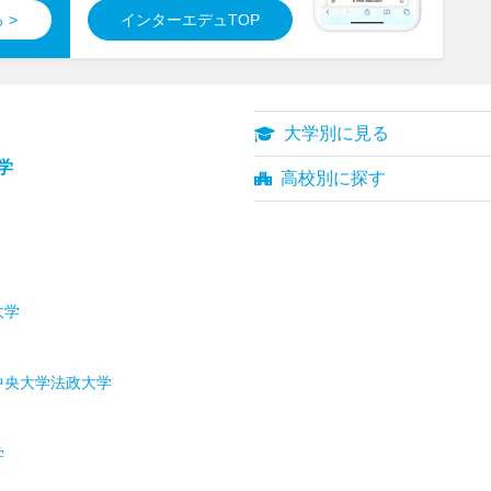
 >
インターエデュTOP
大学別に見る
学
高校別に探す
大学
中央大学
法政大学
学