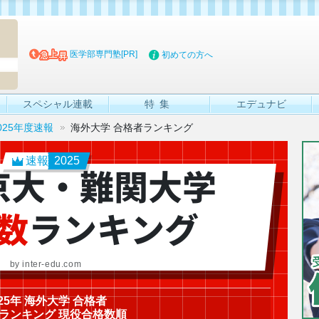
マイブッ
医学部専門塾[PR]
初めての方へ
スペシャル連載
特集
エデュナビ
025年度速報
海外大学 合格者ランキング
速報
2025
京大・難関大学
数
ランキング
by inter-edu.com
025年 海外大学 合格者
ランキング 現役合格数順