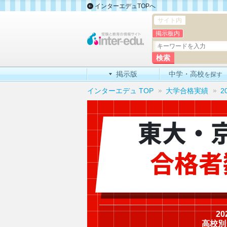
インターエデュTOPへ
サイト内
掲示板内
掲示版
中学・高校
を探す
インターエデュ TOP
大学合格実績
2
東大・
合格者
2
高校別