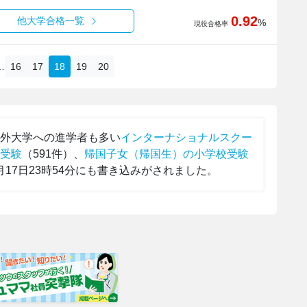
0.92
他大学合格一覧
%
現役合格率
…
16
17
18
19
20
海外大学への進学者も多い
インターナショナルスクー
受験
（591件）、
帰国子女（帰国生）の小学校受験
7月17日23時54分にも書き込みがされました。