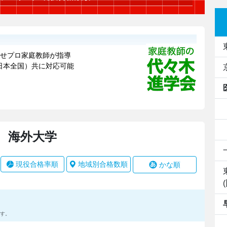
海外大学
現役合格率順
地域別合格数順
かな順
す。