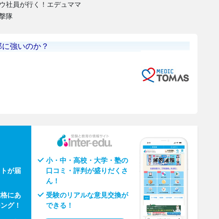
ウ社員が行く！エデュママ
撃隊
小・中・高校・大学・塾の
ウトが届
口コミ・評判が盛りだくさ
ん！
性格にあ
受験のリアルな意見交換が
チング！
できる！