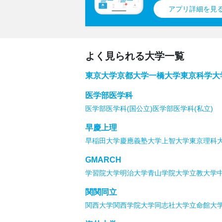
アプリ詳細を見る
よく見られる大学一覧
東京大学
京都大学
一橋大学
東京科学大
医学部医学科
医学部医学科(国公立)
医学部医学科(私立)
早慶上理
早稲田大学
慶應義塾大学
上智大学
東京理科
GMARCH
学習院大学
明治大学
青山学院大学
立教大学
関関同立
関西大学
関西学院大学
同志社大学
立命館大