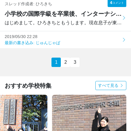
4
コメント
スレッド作成者:
ひろきち
小学校の国際学級を卒業後、インターナショナルスクールに中学から戻ることはできるのか
はじめまして。ひろきちともうします。現在息子が東京の某小...
2019/05/30 22:28
最新の書き込み: じゅんじゃぱ
1
2
3
おすすめ学校特集
すべて見る