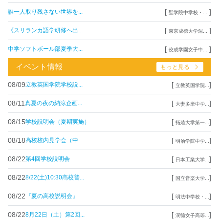
[
]
誰一人取り残さない世界を...
聖学院中学校・...
[
]
《スリランカ語学研修へ出...
東京成徳大学深...
[
]
中学ソフトボール部夏季大...
佼成学園女子中...
イベント情報
もっと見る
08/09
[
]
立教英国学院学校説...
立教英国学院...
08/11
[
]
真夏の夜の納涼企画...
大妻多摩中学...
08/15
[
]
学校説明会（夏期実施）
拓殖大学第一...
08/18
[
]
高校校内見学会（中...
明治学院中学...
08/22
[
]
第4回学校説明会
日本工業大学...
08/22
[
]
8/22(土)10:30高校普...
国立音楽大学...
08/22
[
]
『夏の高校説明会』
明法中学校・...
08/22
[
]
8月22日（土）第2回...
潤徳女子高等...