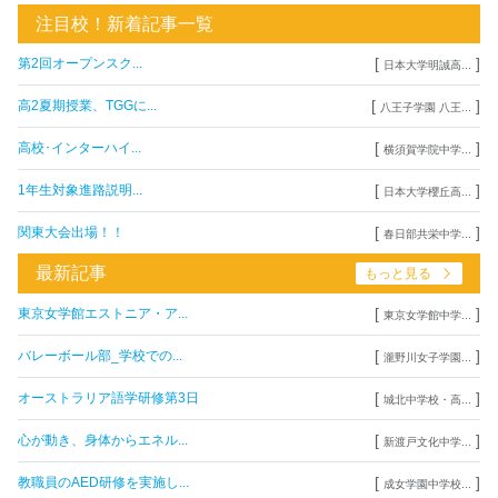
注目校！新着記事一覧
[
]
第2回オープンスク...
日本大学明誠高...
[
]
高2夏期授業、TGGに...
八王子学園 八王...
[
]
高校･インターハイ...
横須賀学院中学...
[
]
1年生対象進路説明...
日本大学櫻丘高...
[
]
関東大会出場！！
春日部共栄中学...
最新記事
もっと見る
[
]
東京女学館エストニア・ア...
東京女学館中学...
[
]
バレーボール部_学校での...
瀧野川女子学園...
[
]
オーストラリア語学研修第3日
城北中学校・高...
[
]
心が動き、身体からエネル...
新渡戸文化中学...
[
]
教職員のAED研修を実施し...
成女学園中学校...