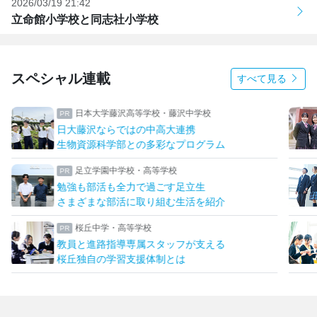
2026/03/19 21:42
立命館小学校と同志社小学校
スペシャル連載
すべて見る
日本大学藤沢高等学校・藤沢中学校
日大藤沢ならではの中高大連携
生物資源科学部との多彩なプログラム
足立学園中学校・高等学校
勉強も部活も全力で過ごす足立生
さまざまな部活に取り組む生活を紹介
桜丘中学・高等学校
教員と進路指導専属スタッフが支える
桜丘独自の学習支援体制とは