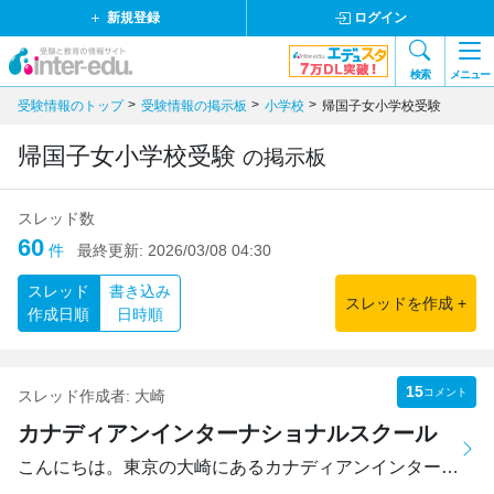
新規登録
ログイン
検索
メニュー
受験情報のトップ
受験情報の掲示板
小学校
帰国子女小学校受験
帰国子女小学校受験
の掲示板
スレッド数
60
件
最終更新:
2026/03/08 04:30
スレッド
書き込み
スレッドを作成 +
作成日順
日時順
15
コメント
スレッド作成者:
大崎
カナディアンインターナショナルスクール
こんにちは。東京の大崎にあるカナディアンインターナショナ...