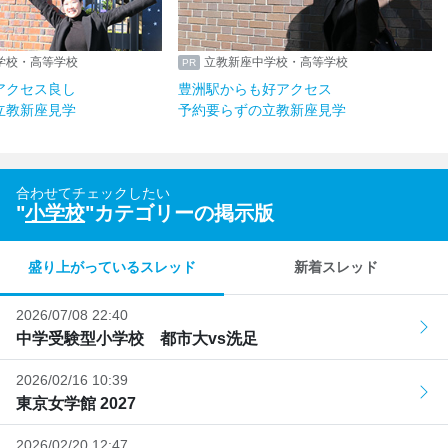
学校・高等学校
立教新座中学校・高等学校
アクセス良し
豊洲駅からも好アクセス
立教新座見学
予約要らずの立教新座見学
合わせてチェックしたい
"
小学校
"カテゴリーの掲示版
盛り上がっているスレッド
新着スレッド
2026/07/08 22:40
中学受験型小学校 都市大vs洗足
2026/02/16 10:39
東京女学館 2027
2026/02/20 12:47