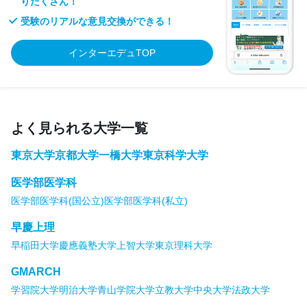
りだくさん！
受験のリアルな意見交換ができる！
インターエデュTOP
よく見られる大学一覧
東京大学
京都大学
一橋大学
東京科学大学
医学部医学科
医学部医学科(国公立)
医学部医学科(私立)
早慶上理
早稲田大学
慶應義塾大学
上智大学
東京理科大学
GMARCH
学習院大学
明治大学
青山学院大学
立教大学
中央大学
法政大学