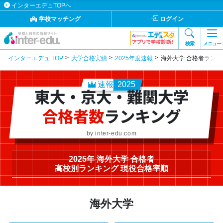
インターエデュTOPへ
学校マッチング
ログイン
検索
メニュー
インターエデュ TOP
大学合格実績
2025年度速報
海外大学 合格者ランキ
速報
2025
東大・京大・難関大学
合格者数
ランキング
by inter-edu.com
2025年 海外大学 合格者
高校別ランキング 現役合格率順
海外大学