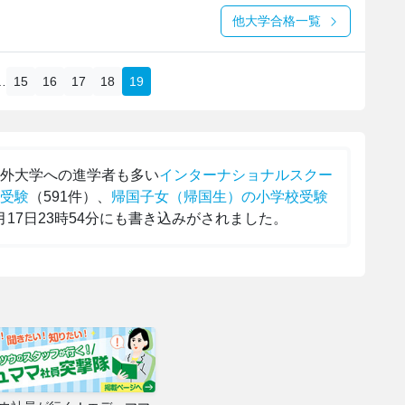
他大学合格一覧
…
15
16
17
18
19
海外大学への進学者も多い
インターナショナルスクー
受験
（591件）、
帰国子女（帰国生）の小学校受験
7月17日23時54分にも書き込みがされました。