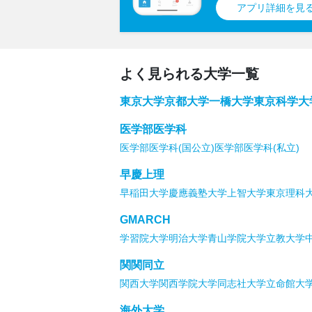
アプリ詳細を見る
よく見られる大学一覧
東京大学
京都大学
一橋大学
東京科学大
医学部医学科
医学部医学科(国公立)
医学部医学科(私立)
早慶上理
早稲田大学
慶應義塾大学
上智大学
東京理科
GMARCH
学習院大学
明治大学
青山学院大学
立教大学
関関同立
関西大学
関西学院大学
同志社大学
立命館大
海外大学