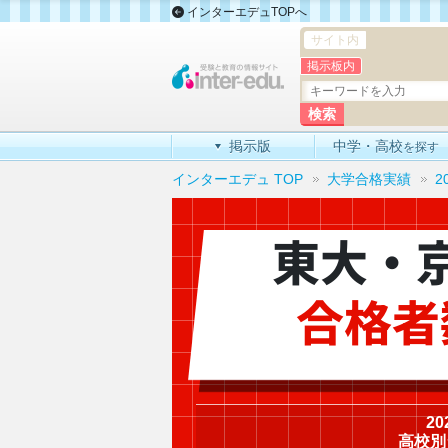
インターエデュTOPへ
サイト内
掲示板内
掲示版
中学・高校
を探す
インターエデュ TOP
大学合格実績
2
東大・
合格者
2
高校別