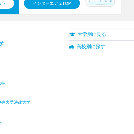
 >
インターエデュTOP
大学別に見る
学
高校別に探す
大学
中央大学
法政大学
学