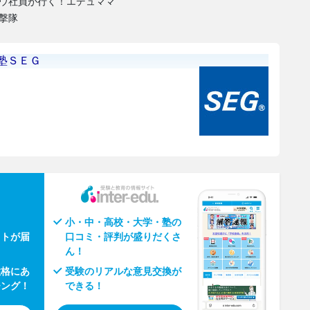
ウ社員が行く！エデュママ
撃隊
小・中・高校・大学・塾の
ウトが届
口コミ・評判が盛りだくさ
ん！
性格にあ
受験のリアルな意見交換が
チング！
できる！