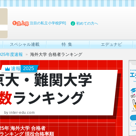
マイブッ
注目の私立小学校[PR]
初めての方へ
スペシャル連載
特集
エデュナビ
025年度速報
海外大学 合格者ランキング
速報
2025
京大・難関大学
数
ランキング
by inter-edu.com
025年 海外大学 合格者
ランキング 現役合格率順