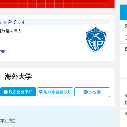
海外大学
現役合格率順
地域別合格数順
かな順
業生数)