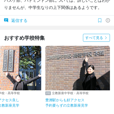
バスケ部、バドミントン部については、詳しいことはわか
りませんが、中学生なりの上下関係はあるようです。
返信する
おすすめ学校特集
すべて見る
学校・高等学校
立教新座中学校・高等学校
アクセス良し
豊洲駅からも好アクセス
立教新座見学
予約要らずの立教新座見学