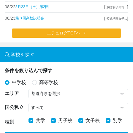
08/22
[
]
8月22日（土）第2回...
潤徳女子高等...
08/23
[
]
第３回高校説明会
佼成学園女子...
エデュログTOPへ
学校を探す
条件を絞り込んで探す
中学校
高等学校
エリア
国公私立
共学
男子校
女子校
別学
種別