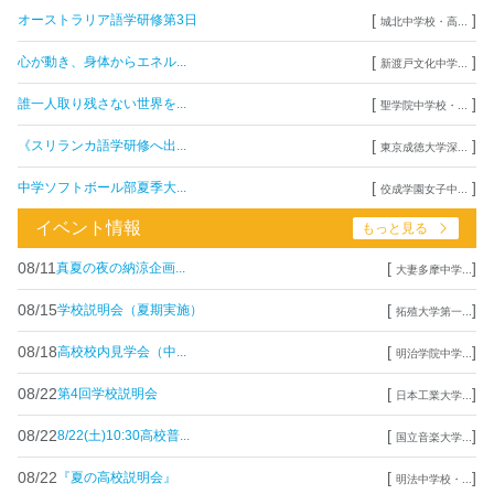
[
]
オーストラリア語学研修第3日
城北中学校・高...
[
]
心が動き、身体からエネル...
新渡戸文化中学...
[
]
誰一人取り残さない世界を...
聖学院中学校・...
[
]
《スリランカ語学研修へ出...
東京成徳大学深...
[
]
中学ソフトボール部夏季大...
佼成学園女子中...
イベント情報
もっと見る
08/11
[
]
真夏の夜の納涼企画...
大妻多摩中学...
08/15
[
]
学校説明会（夏期実施）
拓殖大学第一...
08/18
[
]
高校校内見学会（中...
明治学院中学...
08/22
[
]
第4回学校説明会
日本工業大学...
08/22
[
]
8/22(土)10:30高校普...
国立音楽大学...
08/22
[
]
『夏の高校説明会』
明法中学校・...