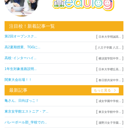
注目校！新着記事一覧
[
]
第2回オープンスク...
日本大学明誠高...
[
]
高2夏期授業、TGGに...
八王子学園 八王...
[
]
高校･インターハイ...
横須賀学院中学...
[
]
1年生対象進路説明...
日本大学櫻丘高...
[
]
関東大会出場！！
春日部共栄中学...
最新記事
もっと見る
[
]
亀さん、日向ぼっこ！
成女学園中学校...
[
]
東京女学館エストニア・ア...
東京女学館中学...
[
]
バレーボール部_学校での...
瀧野川女子学園...