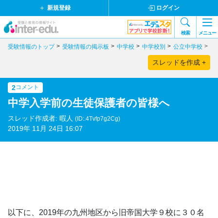
新規登録
ログイン
検索
メニュー
受験情報のトップ
受験情報の掲示板
中学校
中学校別
公立中学校
九
スレッドを作成 +
2
コメント
中学入学前の生徒保護者の皆様へ
スレッド作成者: 暇人
(ID:.4Tvfp7g2Cg)
2019年 11月 24日 16:07
以下に、2019年の九州地区から旧帝国大学９校に３０名