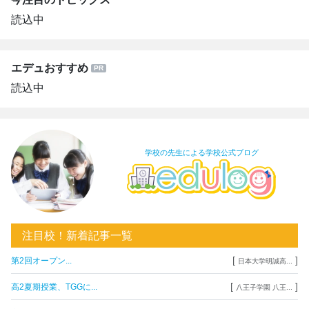
読込中
エデュおすすめ
読込中
学校の先生による学校公式ブログ
注目校！新着記事一覧
[
]
第2回オープン...
日本大学明誠高...
[
]
高2夏期授業、TGGに...
八王子学園 八王...