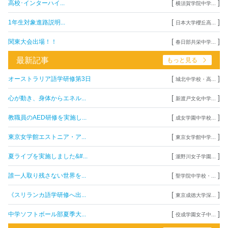
[
]
高校･インターハイ...
横須賀学院中学...
[
]
1年生対象進路説明...
日本大学櫻丘高...
[
]
関東大会出場！！
春日部共栄中学...
最新記事
もっと見る
[
]
オーストラリア語学研修第3日
城北中学校・高...
[
]
心が動き、身体からエネル...
新渡戸文化中学...
[
]
教職員のAED研修を実施し...
成女学園中学校...
[
]
東京女学館エストニア・ア...
東京女学館中学...
[
]
夏ライブを実施しました&#...
瀧野川女子学園...
[
]
誰一人取り残さない世界を...
聖学院中学校・...
[
]
《スリランカ語学研修へ出...
東京成徳大学深...
[
]
中学ソフトボール部夏季大...
佼成学園女子中...