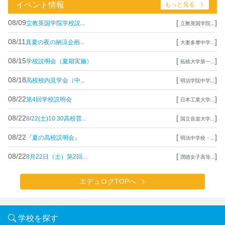
イベント情報
もっと見る
08/09
[
]
立教英国学院学校説...
立教英国学院...
08/11
[
]
真夏の夜の納涼企画...
大妻多摩中学...
08/15
[
]
学校説明会（夏期実施）
拓殖大学第一...
08/18
[
]
高校校内見学会（中...
明治学院中学...
08/22
[
]
第4回学校説明会
日本工業大学...
08/22
[
]
8/22(土)10:30高校普...
国立音楽大学...
08/22
[
]
『夏の高校説明会』
明法中学校・...
08/22
[
]
8月22日（土）第2回...
潤徳女子高等...
エデュログTOPへ
学校を探す