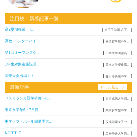
注目校！新着記事一覧
[
]
高2夏期授業、T...
八王子学園 八王...
[
]
高校･インターハイ...
横須賀学院中学...
[
]
第1回オープンスク...
日本大学明誠高...
[
]
1年生対象進路説明...
日本大学櫻丘高...
[
]
関東大会出場！！
春日部共栄中学...
最新記事
もっと見る
[
]
《スリランカ語学研修へ出...
東京成徳大学深...
[
]
東京女学館6・7日目
東京女学館中学...
[
]
中学ソフトボール部夏季大...
佼成学園女子中...
[
]
NO TITLE
二松學舍大学附...