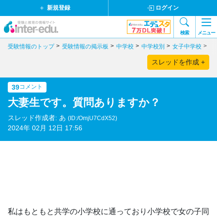
新規登録
ログイン
検索
メニュー
受験情報のトップ
受験情報の掲示板
中学校
中学校別
女子中学校
東
スレッドを作成 +
39
コメント
大妻生です。質問ありますか？
スレッド作成者: あ
(ID:/OmjU7CdX52)
2024年 02月 12日 17:56
私はもともと共学の小学校に通っており小学校で女の子同