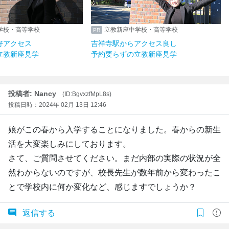
学校・高等学校
立教新座中学校・高等学校
好アクセス
吉祥寺駅からアクセス良し
立教新座見学
予約要らずの立教新座見学
投稿者: Nancy
(ID:BgvxzfMpL8s)
投稿日時：2024年 02月 13日 12:46
娘がこの春から入学することになりました。春からの新生
活を大変楽しみにしております。
さて、ご質問させてください。まだ内部の実際の状況が全
然わからないのですが、校長先生が数年前から変わったこ
とで学校内に何か変化など、感じますでしょうか？
返信する