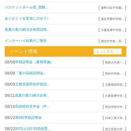
[
]
バスケットボール部_受験...
瀧野川女子学園...
[
]
ありがとうを音楽にのせて♪
成女学園中学校...
[
]
真夏の夜の納涼企画実話怪...
大妻多摩中学高...
[
]
インターハイ結果のご報告
城北中学校・高...
イベント情報
もっと見る
08/08
[
]
学校説明会（夏期実施）
拓殖大学第一...
08/08
[
]
『夏の高校説明会』
明法中学校・...
08/09
[
]
立教英国学院学校説...
立教英国学院...
08/11
[
]
真夏の夜の納涼企画...
大妻多摩中学...
08/18
[
]
高校校内見学会（中...
明治学院中学...
08/22
[
]
第4回学校説明会
日本工業大学...
08/22
[
]
8/22(土)10:30高校普...
国立音楽大学...