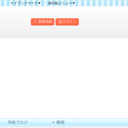
マイブックマーク▼
掲示板メニュー▼
クマーク一覧
掲示板の使い方
掲示板マップ
新規登録
ログイン
人気スレッドランキング
新規スレッド一覧
新着書き込み一覧
このカテゴリにスレッドを
作成
学校ブログ
動画