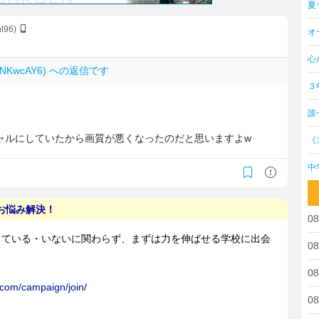
夏
nl96)
オ
心
8NNKwcAY6) への返信です
３
誰
ャルにしていたから画質が悪くなったのだと思いますよw
《
中
08
08
08
08