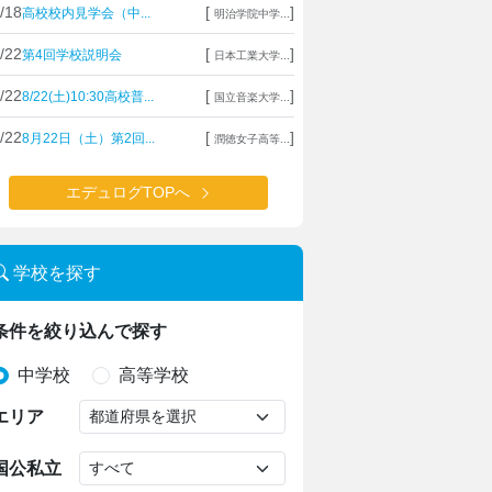
/18
[
]
高校校内見学会（中...
明治学院中学...
/22
[
]
第4回学校説明会
日本工業大学...
/22
[
]
8/22(土)10:30高校普...
国立音楽大学...
/22
[
]
8月22日（土）第2回...
潤徳女子高等...
エデュログTOPへ
学校を探す
条件を絞り込んで探す
中学校
高等学校
エリア
国公私立