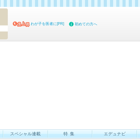
マイブッ
わが子を医者に[PR]
初めての方へ
スペシャル連載
特集
エデュナビ