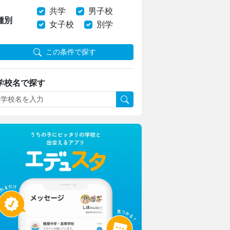
共学
男子校
種別
女子校
別学
この条件で探す
学校名で探す