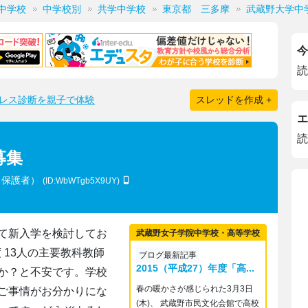
中学校
中学校別
共学中学校
東京都 三多摩
武蔵野大学中
今
読
レス診断を親子で体験
スレッドを作成 +
エ
読
募集
（保護者）
(ID:WbWTgb5X9UY)
て新入学を検討してお
武蔵野女子学院中学校・高等学校
度 13人の主要教科教師
ブログ最新記事
2015（平成27）年度「高...
か？と不安です。学校
春の暖かさが感じられた3月3日
ご事情がお分かりにな
(木)、 武蔵野市民文化会館で高校