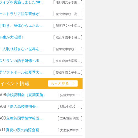
[
]
ライブを実施しました&#...
瀧野川女子学園...
[
]
ーストラリア語学研修が...
城北中学校・高...
[
]
が動き、身体からエネル...
新渡戸文化中学...
[
]
年生が大活躍！
成女学園中学校...
[
]
一人取り残さない世界を...
聖学院中学校・...
[
]
スリランカ語学研修へ出...
東京成徳大学深...
[
]
学ソフトボール部夏季大...
佼成学園女子中...
イベント情報
もっと見る
/08
[
]
学校説明会（夏期実施）
拓殖大学第一...
/08
[
]
『夏の高校説明会』
明法中学校・...
/09
[
]
立教英国学院学校説...
立教英国学院...
/11
[
]
真夏の夜の納涼企画...
大妻多摩中学...