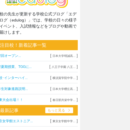
校の先生が更新する学校公式ブログ「エデ
ログ（edulog）」では、学校の日々の様子
イベント、入試情報などをブログや動画で
届けします。
注目校！新着記事一覧
[
]
2回オープン...
日本大学明誠高...
[
]
2夏期授業、TGGに...
八王子学園 八王...
[
]
校･インターハイ...
横須賀学院中学...
[
]
年生対象進路説明...
日本大学櫻丘高...
[
]
東大会出場！！
春日部共栄中学...
最新記事
もっと見る
[
]
京女学館エストニア...
東京女学館中学...