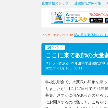
受験情報のトップ
受験情報の掲示板
髪の毛で新体験のスト
インターエデュPICKUP
10
コメント
ここに来て教師の大量
スレッド作成者: 21年度中学受験検討中
2021年 01月 10日 00:11
学校説明会で、大変良い印象を持っ
りましたが、12月17日付での21年
募集。さすがに何があったのだろう
にお聞きするのは難しく、こちらで