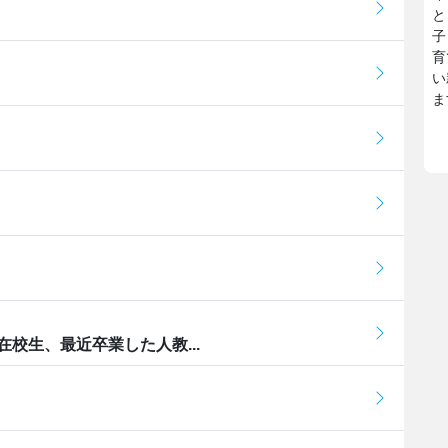
と
子
育
い
ま
校生、最近卒業した人教...