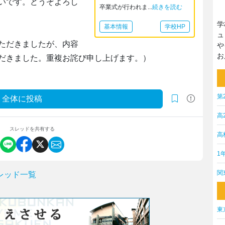
いです。どうぞよろし
卒業式が行われま...
続きを読む
学
基本情報
学校HP
ュ
ただきましたが、内容
や
お
だきました。重複お詫び申し上げます。）
第
全体に投稿
高
スレッドを共有する
高
1
関
レッド一覧
東