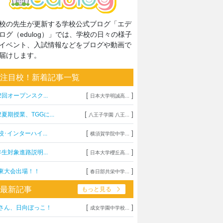
校の先生が更新する学校公式ブログ「エデ
ログ（edulog）」では、学校の日々の様子
イベント、入試情報などをブログや動画で
届けします。
注目校！新着記事一覧
[
]
2回オープンスク...
日本大学明誠高...
[
]
2夏期授業、TGGに...
八王子学園 八王...
[
]
校･インターハイ...
横須賀学院中学...
[
]
年生対象進路説明...
日本大学櫻丘高...
[
]
東大会出場！！
春日部共栄中学...
最新記事
もっと見る
[
]
さん、日向ぼっこ！
成女学園中学校...