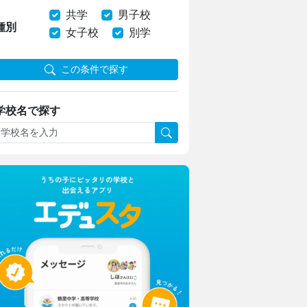
共学
男子校
種別
女子校
別学
この条件で探す
学校名で探す