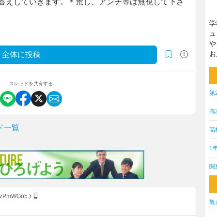
答えしていきます。＊荒し、アンチ等は無視して下さ
学
ュ
や
お
全体に投稿
スレッドを共有する
第
高
ド一覧
高
1
関
IXzPmWGo5.)
亀