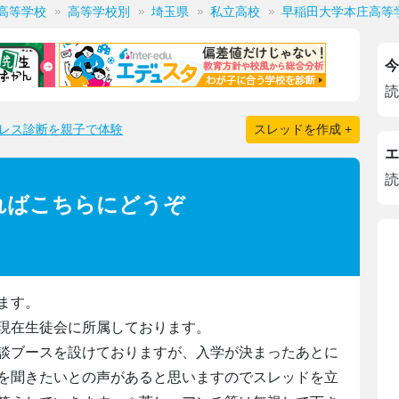
高等学校
高等学校別
埼玉県
私立高校
早稲田大学本庄高等
今
読
レス診断を親子で体験
スレッドを作成 +
エ
読
ればこちらにどうぞ
ます。
現在生徒会に所属しております。
談ブースを設けておりますが、入学が決まったあとに
を聞きたいとの声があると思いますのでスレッドを立