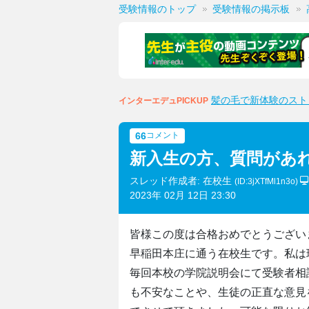
受験情報のトップ
受験情報の掲示板
髪の毛で新体験のスト
インターエデュPICKUP
66
コメント
新入生の方、質問があ
スレッド作成者: 在校生
(ID:3jXTfMl1n3o)
2023年 02月 12日 23:30
皆様この度は合格おめでとうござい
早稲田本庄に通う在校生です。私は
毎回本校の学院説明会にて受験者相
も不安なことや、生徒の正直な意見