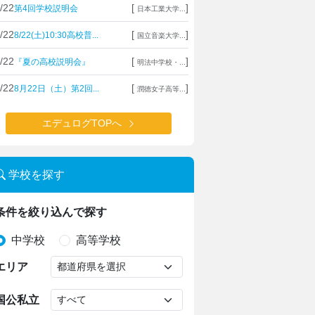
/22
[
]
第4回学校説明会
日本工業大学...
/22
[
]
8/22(土)10:30高校普...
国立音楽大学...
/22
[
]
『夏の高校説明会』
明法中学校・...
/22
[
]
8月22日（土）第2回...
潤徳女子高等...
エデュログTOPへ
学校を探す
条件を絞り込んで探す
中学校
高等学校
エリア
国公私立