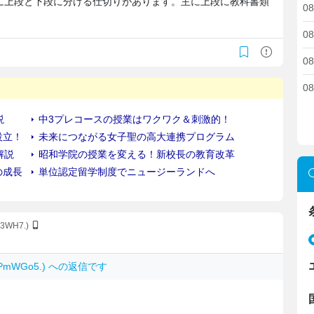
で中に上段と下段に分ける仕切りがあります。主に上段に教科書類
08
08
08
08
a3WH7.)
XzPmWGo5.) への返信です