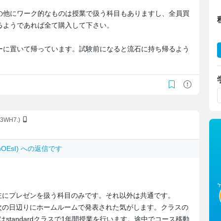
の他にワーク的なものは授業で扱う科目もありますし、全員買
るようであれば全て購入して下さい。
ーに置いて帰っています。試験前になると流石に持ち帰るよう
a3WH7.)
AmOEsI) への返信です
主にプレゼンを扱う科目のみです。それ以外は共通です。
次の日辺りにホームルームで発表された気がします。クラスの
人はstandardクラスで1年間授業を行います。途中でコース移動