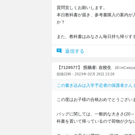
質問宜しくお願いします。
本日教科書が届き、参考書購入の案内が
か？
また、教科書はみなさん毎日持ち帰りす
返信する
【7129577】 投稿者: 在校生
(ID:mCwey
投稿日時：2023年 02月 26日 13:28
この書き込みは
入学予定者の保護者
さん 
この度はお子様の合格おめでとうござい
バッグに関しては、一般的な大きさ(20
科書を置いて帰っているので荷物が少な