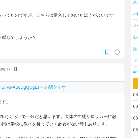
東
バ
入ってたのですが、こちらは購入しておいたほうがよいです
オ
る感じでしょうか？
心
誰
《
a3WH7.)
中
(ID: wFABcDgQUgE) への返信です
08
ます。
08
～25L)くらいで十分だと思います。大体の生徒がロッカーに教
08
い日は学校に教材を持っていく必要がない時もあります。
08