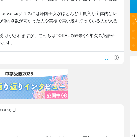
advanceクラスには帰国子女がほとんど全員入り全体的なレ
の時の点数が高かった人や英検で高い級を持っている人が入る
分けがされますが、こっちはTOEFLの結果や1年次の英語科
います。
mOEsI)
イ