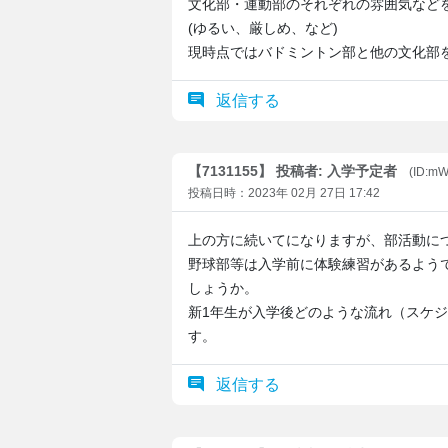
文化部・運動部のそれぞれの雰囲気など
(ゆるい、厳しめ、など)
現時点ではバドミントン部と他の文化部
返信する
【7131155】 投稿者: 入学予定者
(ID:m
投稿日時：2023年 02月 27日 17:42
上の方に続いてになりますが、部活動に
野球部等は入学前に体験練習があるよう
しょうか。
新1年生が入学後どのような流れ（スケ
す。
返信する