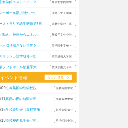
[
]
京女学館エストニア・ア...
東京女学館中学...
[
]
レーボール部_学校での...
瀧野川女子学園...
[
]
ーストラリア語学研修第3日
城北中学校・高...
[
]
が動き、身体からエネル...
新渡戸文化中学...
[
]
一人取り残さない世界を...
聖学院中学校・...
[
]
スリランカ語学研修へ出...
東京成徳大学深...
[
]
学ソフトボール部夏季大...
佼成学園女子中...
イベント情報
もっと見る
/09
[
]
立教英国学院学校説...
立教英国学院...
/11
[
]
真夏の夜の納涼企画...
大妻多摩中学...
/15
[
]
学校説明会（夏期実施）
拓殖大学第一...
/18
[
]
高校校内見学会（中...
明治学院中学...