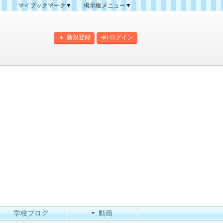
マイブックマーク▼
掲示板メニュー▼
クマーク一覧
掲示板の使い方
掲示板マップ
新規登録
ログイン
人気スレッドランキング
新規スレッド一覧
新着書き込み一覧
このカテゴリにスレッドを
作成
学校ブログ
動画