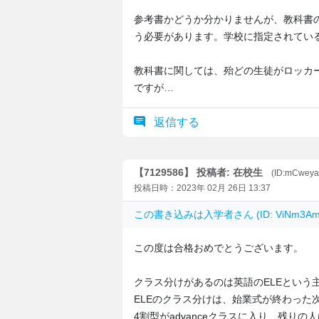
参考書かどうか分かりませんが、教科書
う必要があります。学校に指定されてい
教科書に関しては、殆どの生徒がロッカ
ですが…
返信する
【7129586】 投稿者: 在校生
(ID:mCwey
投稿日時：2023年 02月 26日 13:37
この書き込みは
入学者
さん (ID: ViNm3
この度は合格おめでとうございます。
クラス分けがあるのは英語のELEという
ELEのクラス分けは、始業式が終わった
4割型がadvanceクラスに入り、残りの