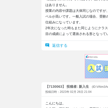
はありません。
授業の内容や課題は大体同じなのですが、
ベルが高いです。一般入試の場合、受験
仕組みになっています。
2年次になった時もまた同じようにクラス
目の成績によって選抜される形となって
返信する
【7130063】 投稿者: 新入生
(ID:ViNm3A
投稿日時：2023年 02月 26日 21:04
こんにちは。