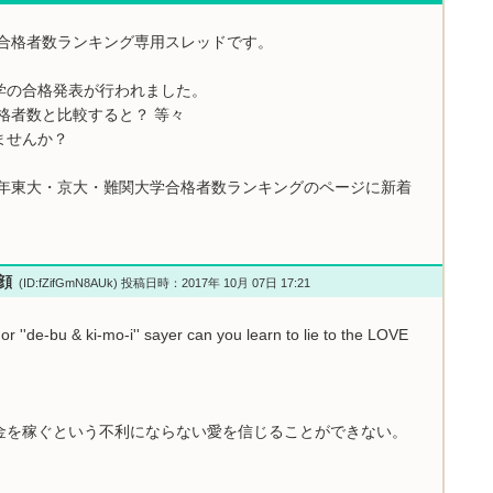
学合格者数ランキング専用スレッドです。
学の合格発表が行われました。
格者数と比較すると？ 等々
ませんか？
7年東大・京大・難関大学合格者数ランキングのページに新着
小顔
(ID:fZifGmN8AUk) 投稿日時：2017年 10月 07日 17:21
or ''de-bu & ki-mo-i'' sayer can you learn to lie to the LOVE
金を稼ぐという不利にならない愛を信じることができない。