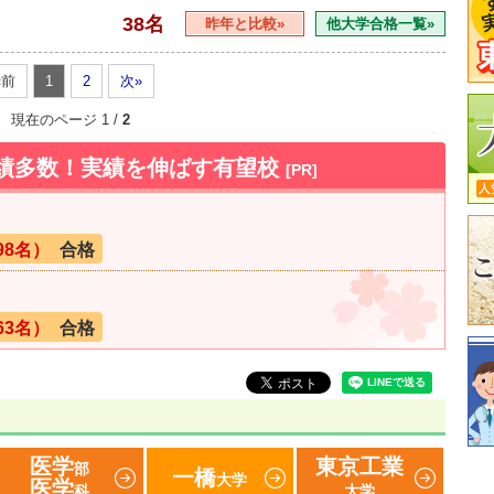
38名
昨年と比較»
他大学合格一覧»
«前
1
2
次»
現在のページ 1 /
2
実績多数！実績を伸ばす有望校
[PR]
98名）
合格
63名）
合格
医学
東京工業
部
一橋
大学
医学
科
大学