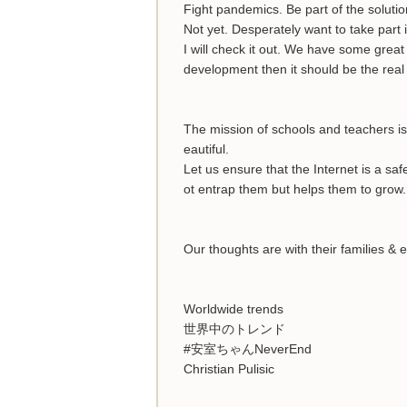
Fight pandemics. Be part of the solutio
Not yet. Desperately want to take part i
I will check it out. We have some grea
development then it should be the real
The mission of schools and teachers is 
eautiful.
Let us ensure that the Internet is a sa
ot entrap them but helps them to grow.
Our thoughts are with their families &
Worldwide trends
世界中のトレンド
#安室ちゃんNeverEnd
Christian Pulisic