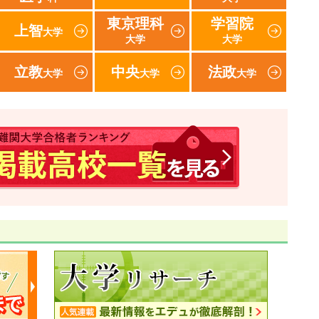
東京理科
学習院
上智
大学
大学
大学
立教
中央
法政
大学
大学
大学
速報！2017年 