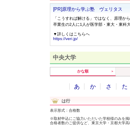
中央大学
かな順
あ
か
さ
た
は行
表示形式：合格数
※取材申込にご協力いただいた学校様のみを掲
合格者数のご提供など、東京大学・京都大学高