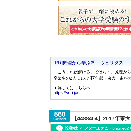
<
560
【4488464】2017
Comment
投稿者: インターエデュ
(ID:inter-ed