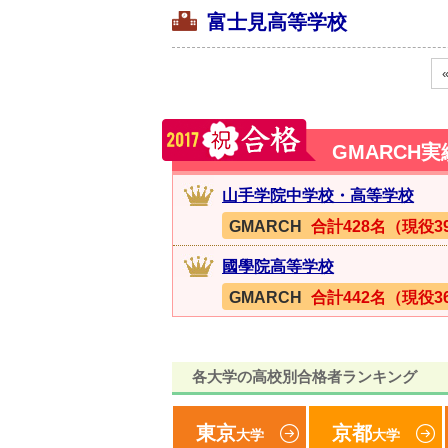
富士見高等学校
GMARCH
山手学院中学校・高等学校
GMARCH
合計428名（現役3
國學院高等学校
GMARCH
合計442名（現役3
各大学の高校別合格者ランキング
東京
京都
大学
大学