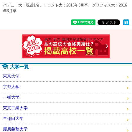
パデュー大：現役1名、トロント大：2015年3月卒、グリフィス大：2016
年3月卒
速報！2
大学一覧
東京大学
京都大学
一橋大学
東京工業大学
早稲田大学
慶應義塾大学