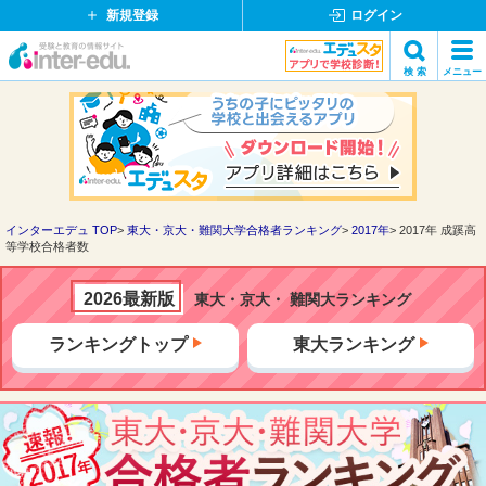
新規登録
ログイン
イ
検 索
メニュー
ン
閉
検索
タ
じ
ー
る
エ
デ
ュ・
ド
インターエデュ TOP
東大・京大・難関大学合格者ランキング
2017年
2017年 成蹊高
等学校合格者数
ッ
ト
コ
2026最新版
東大・京大・ 難関大ランキング
ム
ランキングトップ
東大ランキング