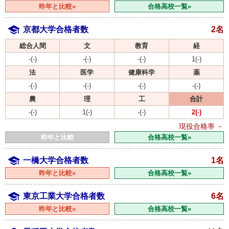
昨年と比較»
合格高校一覧»
京都大学合格者数
2名
総合人間
文
教育
経
-(-)
-(-)
-(-)
1(-)
法
医学
健康科学
薬
-(-)
-(-)
-(-)
-(-)
農
理
工
合計
-(-)
1(-)
-(-)
2(-)
現役合格率
－
昨年と比較
合格高校一覧»
一橋大学合格者数
1名
昨年と比較»
合格高校一覧»
東京工業大学合格者数
6名
昨年と比較»
合格高校一覧»