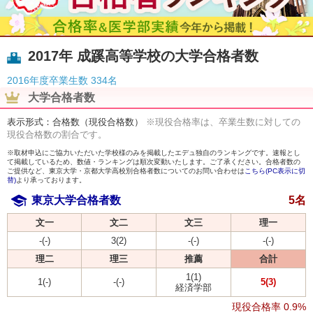
2017年 成蹊高等学校の大学合格者数
2016年度卒業生数
334名
大学合格者数
表示形式：合格数（現役合格数）
※現役合格率は、卒業生数に対しての
現役合格数の割合です。
※取材申込にご協力いただいた学校様のみを掲載したエデュ独自のランキングです。速報とし
て掲載しているため、数値・ランキングは順次変動いたします。ご了承ください。合格者数の
ご提供など、東京大学・京都大学高校別合格者数についてのお問い合わせは
こちら(PC表示に切
替)
より承っております。
東京大学合格者数
5名
文一
文二
文三
理一
-(-)
3(2)
-(-)
-(-)
理二
理三
推薦
合計
1(1)
1(-)
-(-)
5(3)
経済学部
現役合格率
0.9%