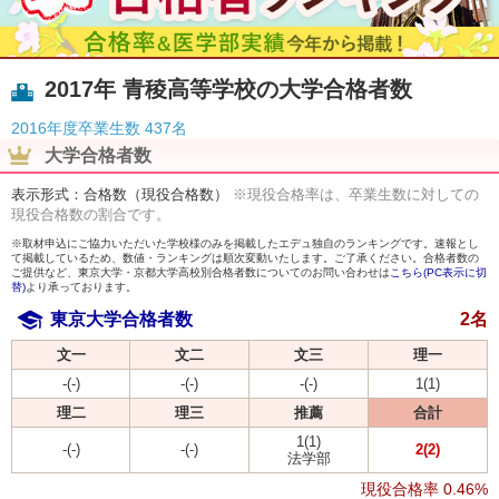
2017年 青稜高等学校の大学合格者数
2016年度卒業生数
437名
大学合格者数
表示形式：合格数（現役合格数）
※現役合格率は、卒業生数に対しての
現役合格数の割合です。
※取材申込にご協力いただいた学校様のみを掲載したエデュ独自のランキングです。速報とし
て掲載しているため、数値・ランキングは順次変動いたします。ご了承ください。合格者数の
ご提供など、東京大学・京都大学高校別合格者数についてのお問い合わせは
こちら(PC表示に切
替)
より承っております。
東京大学合格者数
2名
文一
文二
文三
理一
-(-)
-(-)
-(-)
1(1)
理二
理三
推薦
合計
1(1)
-(-)
-(-)
2(2)
法学部
現役合格率
0.46%