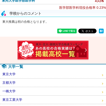
東邦大学医学部医学科
1
(1)
名
医学部医学科現役合格率
0.23%
学校からのコメント
東大推薦は初の合格となります。
速報！2
大学一覧
東京大学
京都大学
一橋大学
東京工業大学