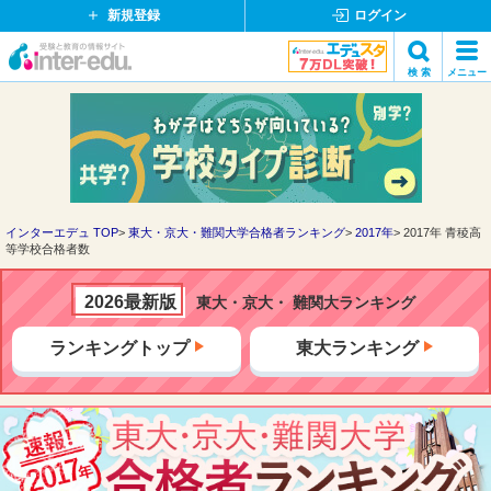
新規登録
ログイン
イ
検 索
メニュー
ン
閉
検索
タ
じ
ー
る
エ
デ
ュ・
ド
インターエデュ TOP
東大・京大・難関大学合格者ランキング
2017年
2017年 青稜高
等学校合格者数
ッ
ト
コ
2026最新版
東大・京大・ 難関大ランキング
ム
ランキングトップ
東大ランキング