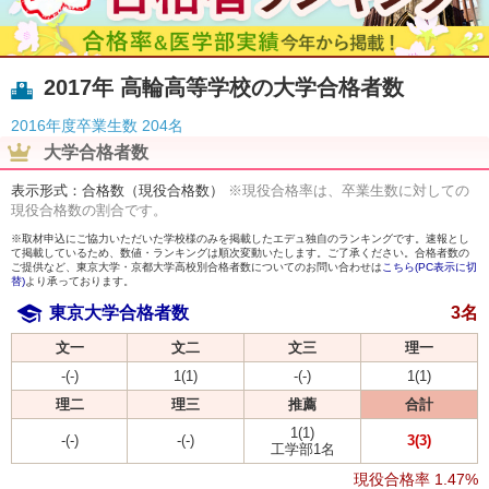
2017年 高輪高等学校の大学合格者数
2016年度卒業生数
204名
大学合格者数
表示形式：合格数（現役合格数）
※現役合格率は、卒業生数に対しての
現役合格数の割合です。
※取材申込にご協力いただいた学校様のみを掲載したエデュ独自のランキングです。速報とし
て掲載しているため、数値・ランキングは順次変動いたします。ご了承ください。合格者数の
ご提供など、東京大学・京都大学高校別合格者数についてのお問い合わせは
こちら(PC表示に切
替)
より承っております。
東京大学合格者数
3名
文一
文二
文三
理一
-(-)
1(1)
-(-)
1(1)
理二
理三
推薦
合計
1(1)
-(-)
-(-)
3(3)
工学部1名
現役合格率
1.47%