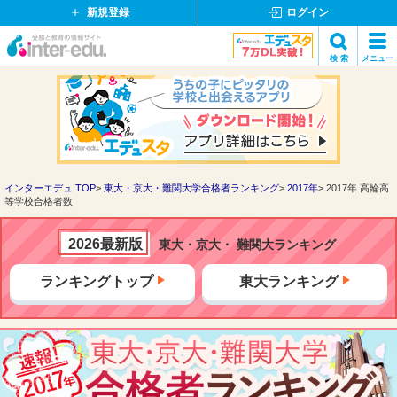
新規登録
ログイン
イ
検 索
メニュー
ン
閉
検索
タ
じ
ー
る
エ
デ
ュ・
ド
インターエデュ TOP
東大・京大・難関大学合格者ランキング
2017年
2017年 高輪高
等学校合格者数
ッ
ト
コ
2026最新版
東大・京大・ 難関大ランキング
ム
ランキングトップ
東大ランキング