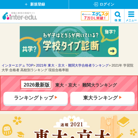
新規登録
ログイン
イ
検 索
メニュー
ン
閉
検索
タ
じ
ー
る
エ
デ
ュ・
ド
インターエデュ TOP
2021年 東大・京大・難関大学合格者ランキング
2021年 学習院
大学 合格者 高校別ランキング 現役合格率順
ッ
ト
コ
2026最新版
東大・京大・ 難関大ランキング
ム
ランキングトップ
東大ランキング