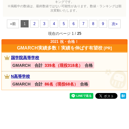
キングです。
※掲載中の数値は、最終数値ではない可能性があります。数値・ランキングは順
次変動いたします。
«前
1
2
3
4
5
6
7
8
9
次»
現在のページ 1 /
25
2021
祝・合格！
GMARCH実績多数！実績を伸ばす有望校
[PR]
国学院高等学校
GMARCH 合計
339名（現役318名）
合格
N高等学校
GMARCH 合計
86名（現役68名）
合格