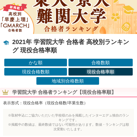
2021年 学習院大学 合格者 高校別ランキン
グ 現役合格率順
かな順
合格数順
現役合格数順
現役合格率順
地域別合格数順
学習院大学 合格者ランキング【現役合格率順】
表示形式：現役合格率（現役合格数/卒業生数）
※取材申込にご協力いただいた学校様のみを掲載したインターエデュ独自のラン
キングです。
※掲載中の数値は、最終数値ではない可能性があります。数値・ランキングは順
次変動いたします。