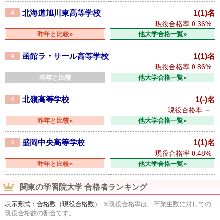
北海道旭川東高等学校
1(1)名
4
現役合格率
0.36%
昨年と比較»
他大学合格一覧»
函館ラ・サール高等学校
1(1)名
4
現役合格率
0.86%
昨年と比較
他大学合格一覧»
北嶺高等学校
1(-)名
4
現役合格率
－
昨年と比較»
他大学合格一覧»
盛岡中央高等学校
1(1)名
4
現役合格率
0.48%
昨年と比較»
他大学合格一覧»
関東の学習院大学 合格者ランキング
表示形式：合格数（現役合格数）
※現役合格率は、卒業生数に対しての
現役合格数の割合です。