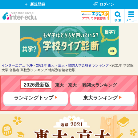
新規登録
ログイン
イ
検 索
メニュー
ン
閉
検索
タ
じ
ー
る
エ
デ
ュ・
ド
インターエデュ TOP
2021年 東大・京大・難関大学合格者ランキング
2021年 学習院
大学 合格者 高校別ランキング 地域別合格者数順
ッ
ト
コ
2026最新版
東大・京大・ 難関大ランキング
ム
ランキングトップ
東大ランキング